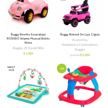
Buggy Beetles Escarabajo
Buggy Bebesit De Lujo C/guía
ROSADO Volante Musical Bebés
Accesorios
,
Niños
Andadores y Caminadores
,
Buggys
,
25 Dia del Niño
Buggys
$
1.499
El
El
$
2.690
$
2.990
precio
precio
original
actual
era:
es:
SIN ST
-6%
OCK
$ 2.990.
$ 2.690.