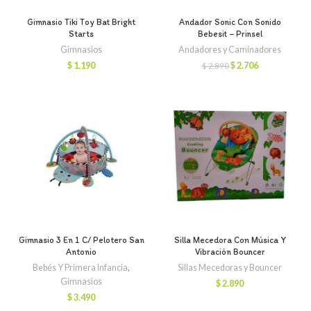
Gimnasio Tiki Toy Bat Bright
Andador Sonic Con Sonido
Starts
Bebesit – Prinsel
Gimnasios
Andadores y Caminadores
El
El
$
1.190
$
2.706
$
2.890
precio
precio
original
actual
era:
es:
$ 2.890.
$ 2.706.
Gimnasio 3 En 1 C/ Pelotero San
Silla Mecedora Con Música Y
Antonio
Vibración Bouncer
Bebés Y Primera Infancia
,
Sillas Mecedoras y Bouncer
Gimnasios
$
2.890
$
3.490