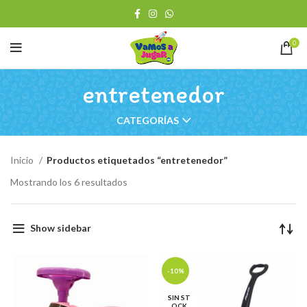
0
entretenedor
CATEGORÍAS
Inicio
Productos etiquetados “entretenedor”
Ordenado
Mostrando los 6 resultados
por
los
últimos
Show sidebar
-10%
SIN ST
OCK