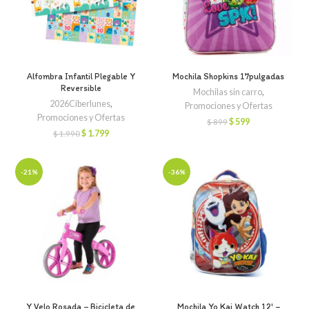
Alfombra Infantil Plegable Y
Mochila Shopkins 17pulgadas
Reversible
Mochilas sin carro
,
2026Ciberlunes
,
Promociones y Ofertas
Promociones y Ofertas
El
El
$
599
$
899
precio
precio
El
El
$
1.799
$
1.990
original
actual
precio
precio
era:
es:
original
actual
$ 899.
$ 599.
era:
es:
-21%
-36%
$ 1.990.
$ 1.799.
Y Velo Rosada – Bicicleta de
Mochila Yo Kai Watch 12′ –