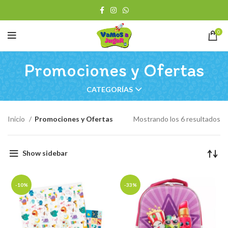
0
Promociones y Ofertas
CATEGORÍAS
Or
Inicio
Promociones y Ofertas
Mostrando los 6 resultados
po
lo
úl
Show sidebar
-10%
-33%