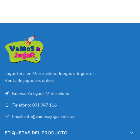
$ 449.
$ 349.
era:
es:
$ 1.499.
$ 799.
Juguetería en Montevideo. Juegos y Juguetes.
Venta de juguetes online
Bulevar Artigas - Montevideo
Teléfono: 091 947 116
Email: info@vamosajugar.com.uy
ETIQUETAS DEL PRODUCTO