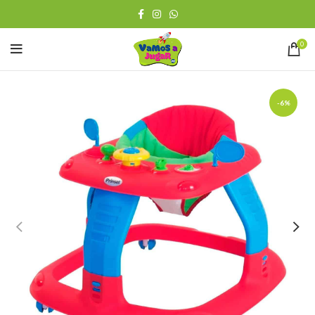
0
-6%