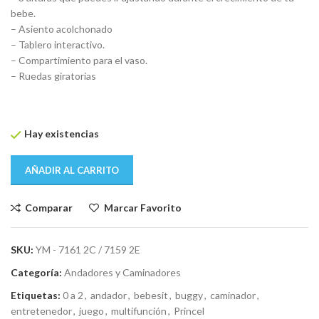
$ 2.890.
$ 2.706.
bebe.
– Asiento acolchonado
– Tablero interactivo.
– Compartimiento para el vaso.
– Ruedas giratorias
Hay existencias
AÑADIR AL CARRITO
Comparar
Marcar Favorito
SKU:
YM - 7161 2C / 7159 2E
Categoría:
Andadores y Caminadores
Etiquetas:
0 a 2
,
andador
,
bebesit
,
buggy
,
caminador
,
entretenedor
,
juego
,
multifunción
,
Princel