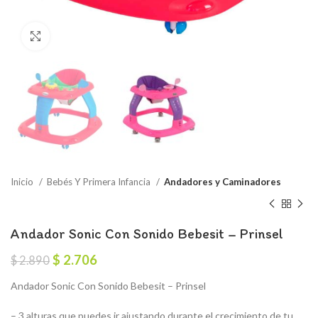
Click to enlarge
Inicio
Bebés Y Primera Infancia
Andadores y Caminadores
Andador Sonic Con Sonido Bebesit – Prinsel
El
El
$
2.706
$
2.890
precio
precio
Andador Sonic Con Sonido Bebesit – Prinsel
original
actual
era:
es:
– 3 alturas que puedes ir ajustando durante el crecimiento de tu