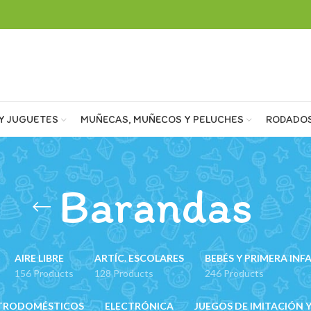
Y JUGUETES
MUÑECAS, MUÑECOS Y PELUCHES
RODADO
Barandas
AIRE LIBRE
ARTÍC. ESCOLARES
BEBÉS Y PRIMERA INF
156 Products
128 Products
246 Products
TRODOMÉSTICOS
ELECTRÓNICA
JUEGOS DE IMITACIÓN Y