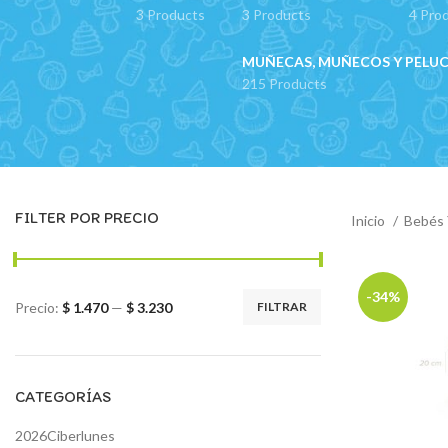
3 Products
3 Products
4 Pro
MUÑECAS, MUÑECOS Y PELU
215 Products
FILTER POR PRECIO
Inicio
Bebés 
-34%
Precio:
$ 1.470
—
$ 3.230
FILTRAR
Precio
Precio
mínimo
máximo
CATEGORÍAS
2026Ciberlunes