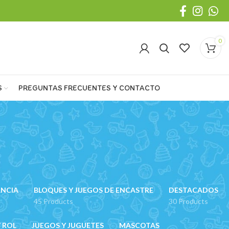
0
S
PREGUNTAS FRECUENTES Y CONTACTO
ANCIA
BLOQUES Y JUEGOS DE ENCASTRE
DESTACADOS
45 Products
30 Products
 ROL
JUEGOS Y JUGUETES
MASCOTAS