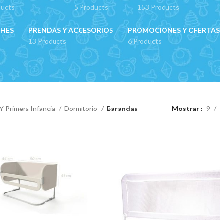
ducts
5 Products
153 Products
CHES
PRENDAS Y ACCESORIOS
PROMOCIONES Y OFERTAS
13 Products
6 Products
Y Primera Infancia
Dormitorio
Barandas
Mostrar
9