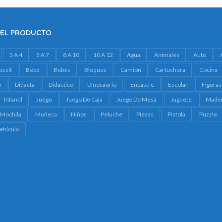
DEL PRODUCTO
3 A 4
5 A 7
8 A 10
10 A 12
Agua
Animales
Auto
besit
Bebé
Bebés
Bloques
Camión
Cartuchera
Cocina
o
Didacta
Didáctico
Dinosaurio
Encastre
Escolar
Figuras
Infantil
Juego
Juego De Caja
Juego De Mesa
Juguete
Made
Mochila
Muñeca
Niños
Peluche
Piezas
Pistola
Puzzle
ehículo