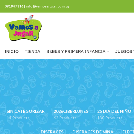
091947116 | info@vamosajugar.com.uy
INICIO
TIENDA
BEBÉS Y PRIMERA INFANCIA
JUEGOS 
SIN CATEGORIZAR
2026CIBERLUNES
25 DIA DEL NIÑO
14 Products
62 Products
130 Products
DISFRACES
DISFRACES DE NIÑA
ELEC