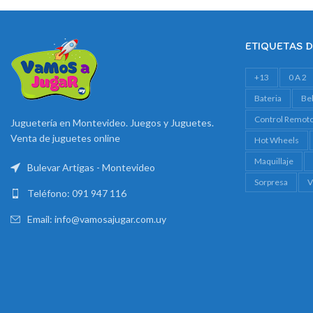
ETIQUETAS 
+13
0 A 2
Bateria
Be
Control Remot
Juguetería en Montevideo. Juegos y Juguetes.
Venta de juguetes online
Hot Wheels
Maquillaje
Bulevar Artigas - Montevideo
Sorpresa
V
Teléfono: 091 947 116
Email: info@vamosajugar.com.uy