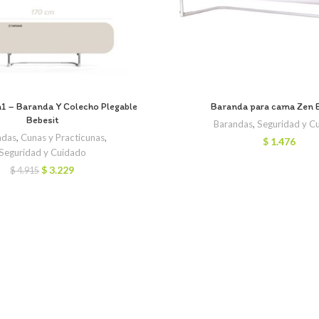
1 – Baranda Y Colecho Plegable
Baranda para cama Zen 
Bebesit
Barandas
,
Seguridad y C
ndas
,
Cunas y Practicunas
,
$
1.476
Seguridad y Cuidado
El
El
$
3.229
$
4.915
precio
precio
original
actual
era:
es:
$ 4.915.
$ 3.229.