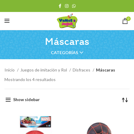
0
Máscaras
CATEGORÍAS
Inicio
Juegos de imitación y Rol
Disfraces
Máscaras
Ordenado
Mostrando los 4 resultados
por
los
últimos
Show sidebar