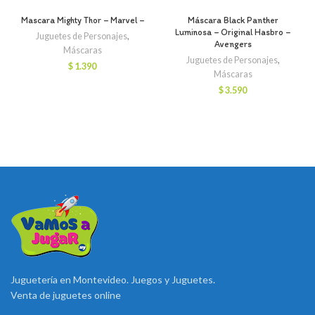
Mascara Mighty Thor – Marvel –
Máscara Black Panther
Luminosa – Original Hasbro –
Juguetes de Personajes
,
Avengers
Máscaras
Juguetes de Personajes
,
$
1.390
Máscaras
$
3.590
Juguetería en Montevideo. Juegos y Juguetes.
Venta de juguetes online