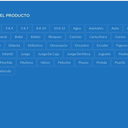
DEL PRODUCTO
3 A 4
5 A 7
8 A 10
10 A 12
Agua
Animales
Auto
besit
Bebé
Bebés
Bloques
Camión
Cartuchera
Cocina
o
Didacta
Didáctico
Dinosaurio
Encastre
Escolar
Figuras
Infantil
Juego
Juego De Caja
Juego De Mesa
Juguete
Made
Mochila
Muñeca
Niños
Peluche
Piezas
Pistola
Puzzle
ehículo