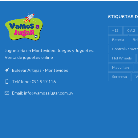
ETIQUETAS 
+13
0 A 2
Bateria
Be
Control Remot
Juguetería en Montevideo. Juegos y Juguetes.
Venta de juguetes online
Hot Wheels
Maquillaje
Bulevar Artigas - Montevideo
Sorpresa
V
Teléfono: 091 947 116
Email: info@vamosajugar.com.uy