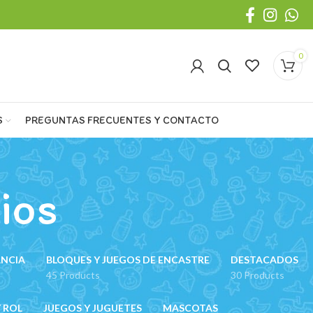
0
S
PREGUNTAS FRECUENTES Y CONTACTO
ios
ANCIA
BLOQUES Y JUEGOS DE ENCASTRE
DESTACADOS
45 Products
30 Products
 ROL
JUEGOS Y JUGUETES
MASCOTAS