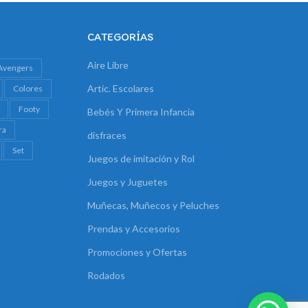
CATEGORÍAS
Aire Libre
Avengers
Artíc. Escolares
Colores
Footy
Bebés Y Primera Infancia
ra
disfraces
Set
Juegos de imitación y Rol
Juegos y Juguetes
Muñecas, Muñecos y Peluches
Prendas y Accesorios
Promociones y Ofertas
Rodados