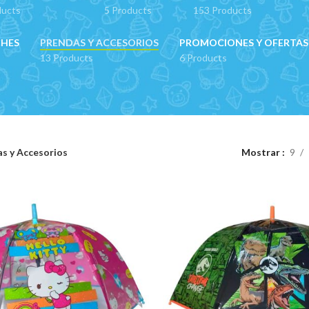
ducts
5 Products
153 Products
CHES
PRENDAS Y ACCESORIOS
PROMOCIONES Y OFERTAS
13 Products
6 Products
s y Accesorios
Mostrar
9