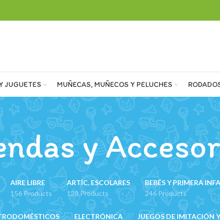
Y JUGUETES
MUÑECAS, MUÑECOS Y PELUCHES
RODADO
endas y Accesor
AIRE LIBRE
ARTÍC. ESCOLARES
BEBÉS Y PRIMERA INF
156 Products
128 Products
246 Products
TRODOMÉSTICOS
ELECTRÓNICA
JUEGOS DE IMITACIÓN Y