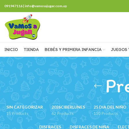
091947116 | info@vamosajugar.com.uy
INICIO
TIENDA
BEBÉS Y PRIMERA INFANCIA
JUEGOS 
Pr
SIN CATEGORIZAR
2026CIBERLUNES
25 DIA DEL NIÑO
15 Products
62 Products
130 Products
DISFRACES
DISFRACES DE NIÑA
ELEC