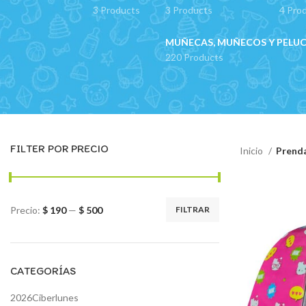
3 Products
3 Products
4 Pro
MUÑECAS, MUÑECOS Y PELU
220 Products
FILTER POR PRECIO
Inicio
Prenda
Precio:
$ 190
—
$ 500
FILTRAR
Precio
Precio
mínimo
máximo
CATEGORÍAS
2026Ciberlunes