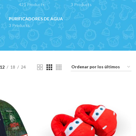
421 Products
3 Products
PURIFICADORES DE AGUA
3 Products
12
18
24