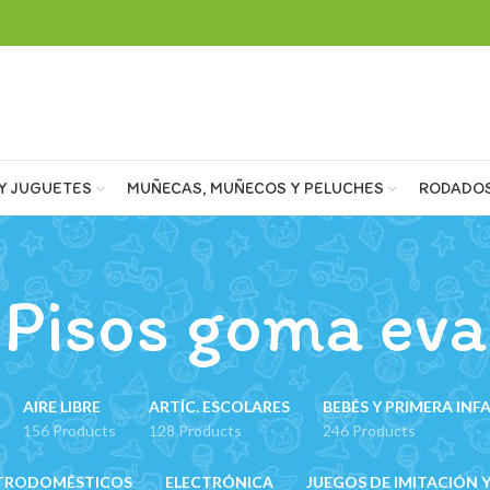
Y JUGUETES
MUÑECAS, MUÑECOS Y PELUCHES
RODADO
Pisos goma eva
AIRE LIBRE
ARTÍC. ESCOLARES
BEBÉS Y PRIMERA INF
156 Products
128 Products
246 Products
TRODOMÉSTICOS
ELECTRÓNICA
JUEGOS DE IMITACIÓN Y