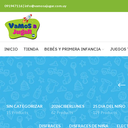
091947116 | info@vamosajugar.com.uy
INICIO
TIENDA
BEBÉS Y PRIMERA INFANCIA
JUEGOS 
SIN CATEGORIZAR
2026CIBERLUNES
25 DIA DEL NIÑO
15 Products
62 Products
129 Products
DISFRACES
DISFRACES DE NIÑA
ELEC