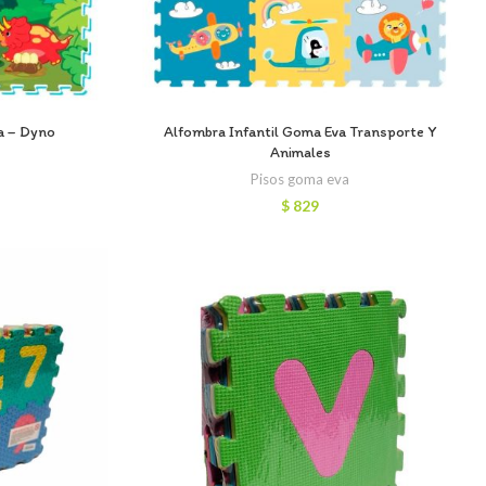
a – Dyno
Alfombra Infantil Goma Eva Transporte Y
Animales
Pisos goma eva
$
829