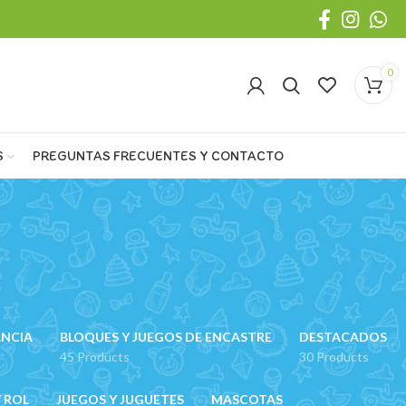
0
S
PREGUNTAS FRECUENTES Y CONTACTO
ANCIA
BLOQUES Y JUEGOS DE ENCASTRE
DESTACADOS
45 Products
30 Products
 ROL
JUEGOS Y JUGUETES
MASCOTAS