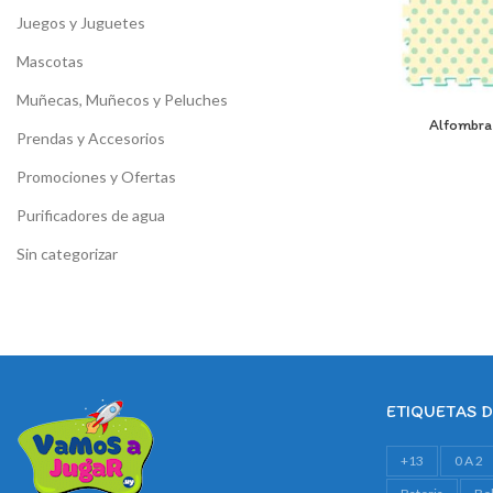
Juegos y Juguetes
Mascotas
Muñecas, Muñecos y Peluches
Alfombra 
Prendas y Accesorios
Promociones y Ofertas
Purificadores de agua
Sin categorizar
ETIQUETAS 
+13
0 A 2