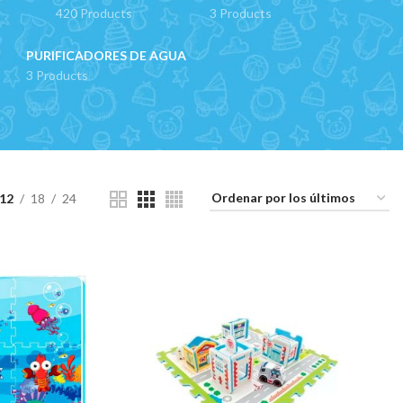
420 Products
3 Products
PURIFICADORES DE AGUA
3 Products
12
18
24