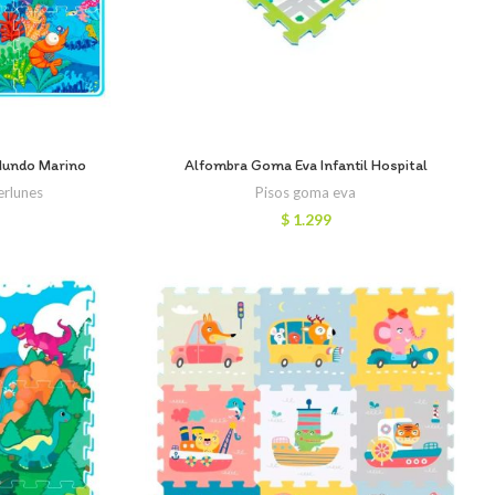
Mundo Marino
Alfombra Goma Eva Infantil Hospital
rlunes
Pisos goma eva
$
1.299
recio
ctual
s:
 1.599.