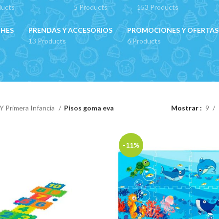
ducts
5 Products
153 Products
CHES
PRENDAS Y ACCESORIOS
PROMOCIONES Y OFERTAS
13 Products
6 Products
Y Primera Infancia
Pisos goma eva
Mostrar
9
-11%