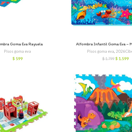
ombra Goma Eva Rayuela
Alfombra Infantil Goma Eva – 
Pisos goma eva
Pisos goma eva
,
2026Cibe
El
El
$
599
$
1.599
$
1.799
precio
p
original
a
era:
e
$ 1.799.
$