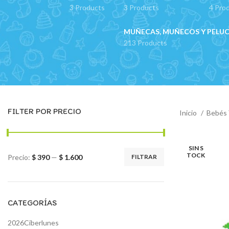
3 Products
3 Products
4 Pro
MUÑECAS, MUÑECOS Y PELU
213 Products
FILTER POR PRECIO
Inicio
Bebés 
SIN S
TOCK
Precio:
$ 390
—
$ 1.600
FILTRAR
Precio
Precio
mínimo
máximo
CATEGORÍAS
2026Ciberlunes