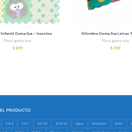
Infantil Goma Eva – Insectos
Alfombra Goma Eva Letras 
Pisos goma eva
Pisos goma eva
$
899
$
399
DEL PRODUCTO
3 A 4
5 A 7
8 A 10
10 A 12
Agua
Animales
Auto