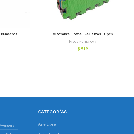
Y Números
Alfombra Goma Eva Letras 10pcs
Pisos goma eva
$
519
CATEGORÍAS
Aire Libre
Avengers