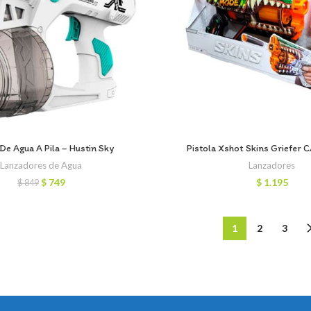
 De Agua A Pila – Hustin Sky
Pistola Xshot Skins Griefer 
Lanzadores de Agua
Lanzadores
El
El
$
749
$
1.195
$
849
precio
precio
original
actual
era:
es:
1
2
3
$ 849.
$ 749.