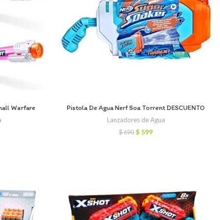
mall Warfare
Pistola De Agua Nerf Soa Torrent DESCUENTO
a
Lanzadores de Agua
El
El
$
599
$
690
cio
precio
precio
ual
original
actual
era:
es:
59.
$ 690.
$ 599.