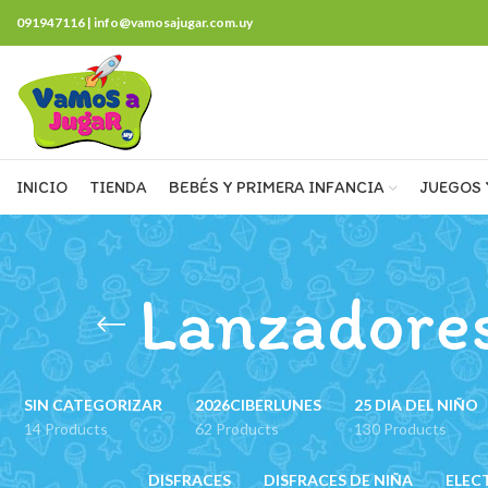
091947116 | info@vamosajugar.com.uy
INICIO
TIENDA
BEBÉS Y PRIMERA INFANCIA
JUEGOS 
Lanzadores
SIN CATEGORIZAR
2026CIBERLUNES
25 DIA DEL NIÑO
14 Products
62 Products
130 Products
DISFRACES
DISFRACES DE NIÑA
ELEC