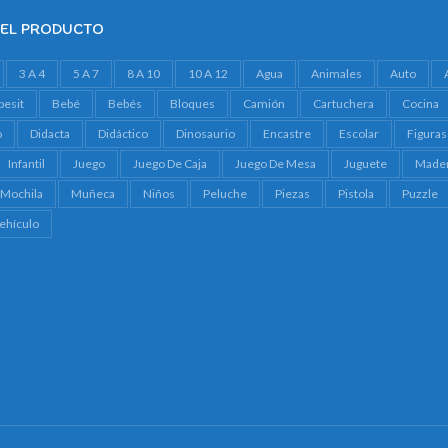
DEL PRODUCTO
3 A 4
5 A 7
8 A 10
10 A 12
Agua
Animales
Auto
besit
Bebé
Bebés
Bloques
Camión
Cartuchera
Cocina
o
Didacta
Didáctico
Dinosaurio
Encastre
Escolar
Figuras
Infantil
Juego
Juego De Caja
Juego De Mesa
Juguete
Made
Mochila
Muñeca
Niños
Peluche
Piezas
Pistola
Puzzle
ehículo