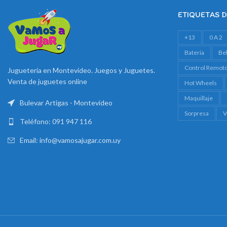
ETIQUETAS 
+13
0 A 2
Bateria
Be
Control Remot
Juguetería en Montevideo. Juegos y Juguetes.
Venta de juguetes online
Hot Wheels
Maquillaje
Bulevar Artigas - Montevideo
Sorpresa
V
Teléfono: 091 947 116
Email: info@vamosajugar.com.uy