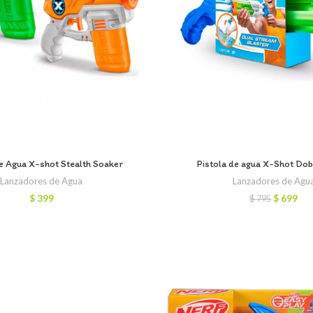
e Agua X-shot Stealth Soaker
Pistola de agua X-Shot Do
Lanzadores de Agua
Lanzadores de Agu
El
El
$
399
$
699
$
795
precio
pre
original
act
era:
es:
$ 795.
$ 6