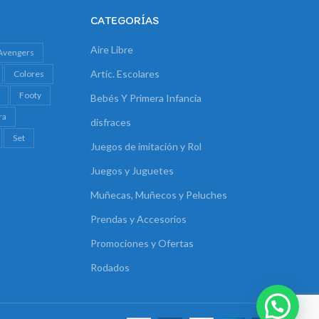
CATEGORÍAS
Aire Libre
Avengers
Artíc. Escolares
Colores
Footy
Bebés Y Primera Infancia
ra
disfraces
Set
Juegos de imitación y Rol
Juegos y Juguetes
Muñecas, Muñecos y Peluches
Prendas y Accesorios
Promociones y Ofertas
Rodados