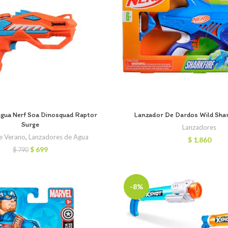
Agua Nerf Soa Dinosquad Raptor
Lanzador De Dardos Wild Shar
Surge
Lanzadores
e Verano
,
Lanzadores de Agua
$
1.860
El
El
$
699
$
790
precio
precio
original
actual
era:
es:
$ 790.
$ 699.
-8%