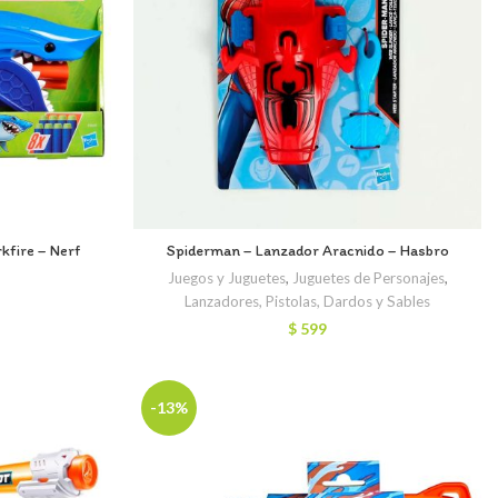
kfire – Nerf
Spiderman – Lanzador Aracnido – Hasbro
Juegos y Juguetes
,
Juguetes de Personajes
,
Lanzadores, Pistolas, Dardos y Sables
$
599
-13%