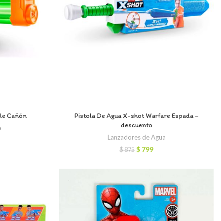
ble Cañón
Pistola De Agua X-shot Warfare Espada –
descuento
a
Lanzadores de Agua
cio
El
El
$
799
$
875
ual
precio
precio
original
actual
99.
era:
es:
$ 875.
$ 799.