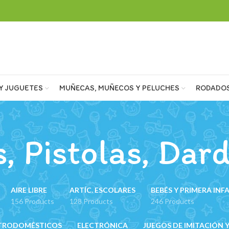
Y JUGUETES
MUÑECAS, MUÑECOS Y PELUCHES
RODADO
, Pistolas, Dard
AIRE LIBRE
ARTÍC. ESCOLARES
BEBÉS Y PRIMERA INF
156 Products
128 Products
246 Products
TRODOMÉSTICOS
ELECTRÓNICA
JUEGOS DE IMITACIÓN Y