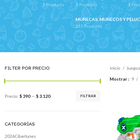
3 Products
3 Products
4 Pro
MUÑECAS, MUÑECOS Y PELU
215 Products
FILTER POR PRECIO
Inicio
Juegos
Mostrar
9
Precio:
$ 390
—
$ 3.120
FILTRAR
Precio
Precio
mínimo
máximo
CATEGORÍAS
2026Ciberlunes