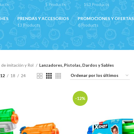
ducts
5 Products
153 Products
CHES
PRENDAS Y ACCESORIOS
PROMOCIONES Y OFERTAS
13 Products
6 Products
 de imitación y Rol
Lanzadores, Pistolas, Dardos y Sables
12
18
24
-12%