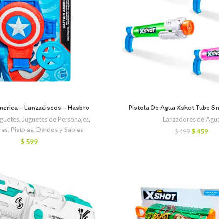
merica – Lanzadiscos – Hasbro
Pistola De Agua Xshot Tube S
uguetes
,
Juguetes de Personajes
,
Lanzadores de Agu
es, Pistolas, Dardos y Sables
El
El
$
459
$
499
precio
pre
$
599
original
act
era:
es:
$ 499.
$ 4