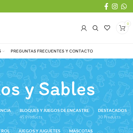
0
S
PREGUNTAS FRECUENTES Y CONTACTO
os y Sables
ANCIA
BLOQUES Y JUEGOS DE ENCASTRE
DESTACADOS
45 Products
30 Products
 ROL
JUEGOS Y JUGUETES
MASCOTAS