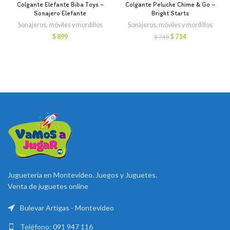
Colgante Elefante Biba Toys –
Colgante Peluche Chime & Go –
Sonajero Elefante
Bright Starts
Sonajeros, móviles y mordillos
Sonajeros, móviles y mordillos
El
El
$
899
$
714
$
748
precio
precio
original
actual
era:
es:
$ 748.
$ 714.
Juguetería en Montevideo. Juegos y Juguetes.
Venta de juguetes online
Bulevar Artigas - Montevideo
Teléfono: 091 947 116