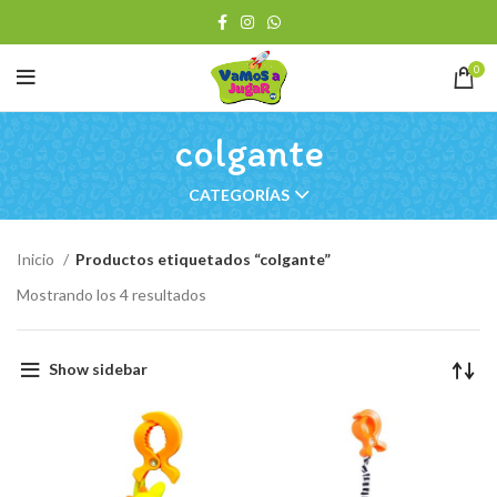
0
colgante
CATEGORÍAS
Inicio
Productos etiquetados “colgante”
Ordenado
Mostrando los 4 resultados
por
los
últimos
Show sidebar