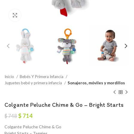
Click to enlarge
Inicio
Bebés Y Primera Infancia
Juguetes bebé y primera infancia
Sonajeros, móviles y mordillos
Colgante Peluche Chime & Go – Bright Starts
El
El
$
714
$
748
precio
precio
Colgante Peluche Chime & Go
original
actual
Bright Starts – Taggies