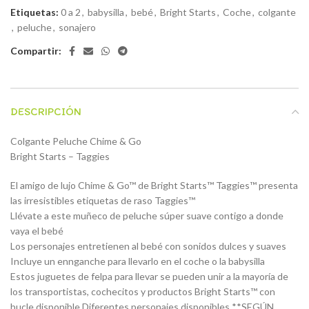
Etiquetas:
0 a 2
,
babysilla
,
bebé
,
Bright Starts
,
Coche
,
colgante
,
peluche
,
sonajero
Compartir:
DESCRIPCIÓN
Colgante Peluche Chime & Go
Bright Starts – Taggies
El amigo de lujo Chime & Go™ de Bright Starts™ Taggies™ presenta
las irresistibles etiquetas de raso Taggies™
Llévate a este muñeco de peluche súper suave contigo a donde
vaya el bebé
Los personajes entretienen al bebé con sonidos dulces y suaves
Incluye un ennganche para llevarlo en el coche o la babysilla
Estos juguetes de felpa para llevar se pueden unir a la mayoría de
los transportistas, cochecitos y productos Bright Starts™ con
bucle disponible Diferentes personajes disponibles **SEGÚN