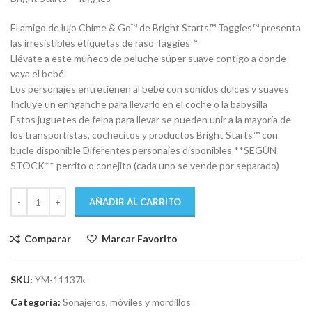
era:
es:
$ 748.
$ 714.
El amigo de lujo Chime & Go™ de Bright Starts™ Taggies™ presenta
las irresistibles etiquetas de raso Taggies™
Llévate a este muñeco de peluche súper suave contigo a donde
vaya el bebé
Los personajes entretienen al bebé con sonidos dulces y suaves
Incluye un ennganche para llevarlo en el coche o la babysilla
Estos juguetes de felpa para llevar se pueden unir a la mayoría de
los transportistas, cochecitos y productos Bright Starts™ con
bucle disponible Diferentes personajes disponibles **SEGÚN
STOCK** perrito o conejito (cada uno se vende por separado)
AÑADIR AL CARRITO
Comparar
Marcar Favorito
SKU:
YM-11137k
Categoría:
Sonajeros, móviles y mordillos