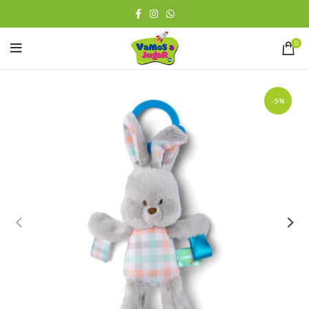
0
-5%