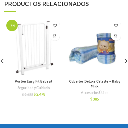
PRODUCTOS RELACIONADOS
-7%
Portón Easy Fit Bebesit
Cobertor Deluxe Celeste – Baby
Mink
Seguridad y Cuidado
Accesorios Útiles
El
El
$
2.478
$
2.655
precio
precio
$
385
original
actual
era:
es:
$ 2.655.
$ 2.478.