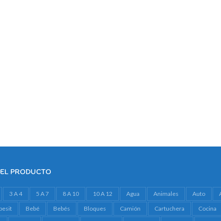
DEL PRODUCTO
3 A 4
5 A 7
8 A 10
10 A 12
Agua
Animales
Auto
besit
Bebé
Bebés
Bloques
Camión
Cartuchera
Cocina