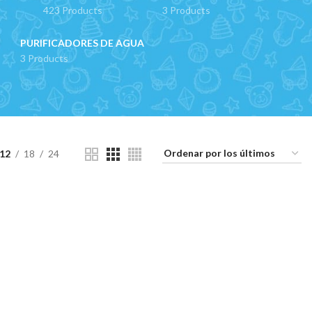
423 Products
3 Products
PURIFICADORES DE AGUA
3 Products
12
18
24