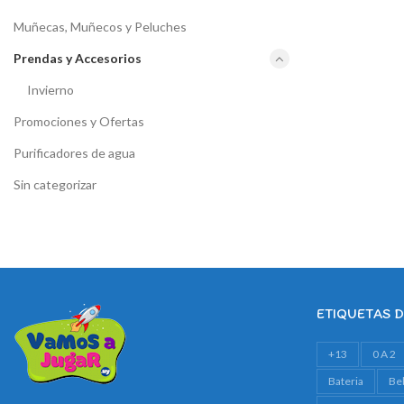
Muñecas, Muñecos y Peluches
Prendas y Accesorios
Invierno
Promociones y Ofertas
Purificadores de agua
Sin categorizar
ETIQUETAS 
+13
0 A 2
Bateria
Be