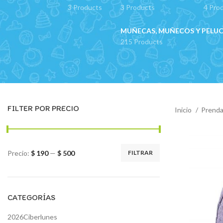
3 Products
3 Products
4 Pro
MUÑECAS, MUÑECOS Y PELU
215 Products
FILTER POR PRECIO
Inicio
Prenda
Precio:
$ 190
—
$ 500
FILTRAR
Precio
Precio
mínimo
máximo
CATEGORÍAS
2026Ciberlunes