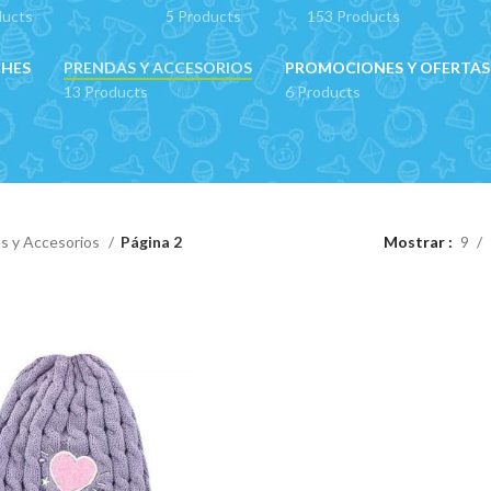
ducts
5 Products
153 Products
CHES
PRENDAS Y ACCESORIOS
PROMOCIONES Y OFERTAS
13 Products
6 Products
s y Accesorios
Página 2
Mostrar
9