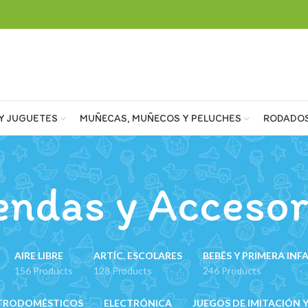
Y JUGUETES
MUÑECAS, MUÑECOS Y PELUCHES
RODADO
endas y Accesor
AIRE LIBRE
ARTÍC. ESCOLARES
BEBÉS Y PRIMERA INF
156 Products
128 Products
246 Products
TRODOMÉSTICOS
ELECTRÓNICA
JUEGOS DE IMITACIÓN Y