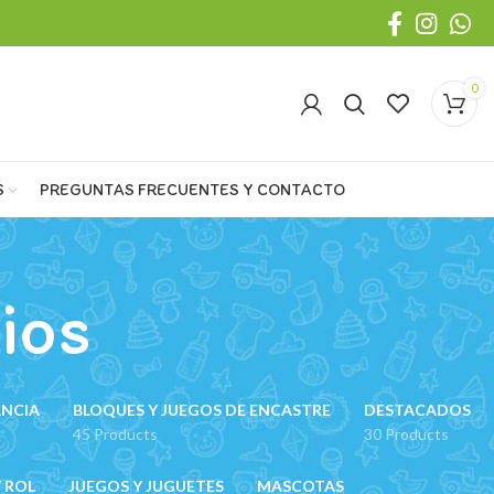
0
S
PREGUNTAS FRECUENTES Y CONTACTO
ios
ANCIA
BLOQUES Y JUEGOS DE ENCASTRE
DESTACADOS
45 Products
30 Products
 ROL
JUEGOS Y JUGUETES
MASCOTAS