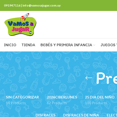
091947116 | info@vamosajugar.com.uy
INICIO
TIENDA
BEBÉS Y PRIMERA INFANCIA
JUEGOS 
Pr
SIN CATEGORIZAR
2026CIBERLUNES
25 DIA DEL NIÑO
14 Products
62 Products
130 Products
DISFRACES
DISFRACES DE NIÑA
ELEC