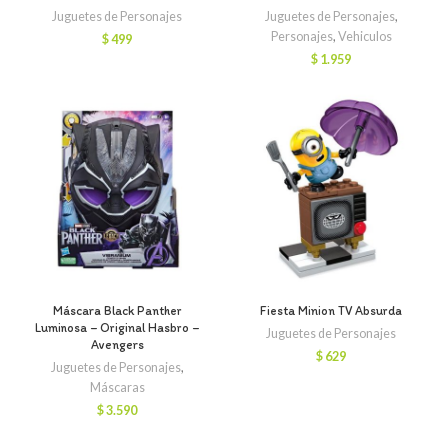
Juguetes de Personajes
Juguetes de Personajes
,
Personajes
,
Vehiculos
$
499
$
1.959
Máscara Black Panther
Fiesta Minion TV Absurda
Luminosa – Original Hasbro –
Juguetes de Personajes
Avengers
$
629
Juguetes de Personajes
,
Máscaras
$
3.590