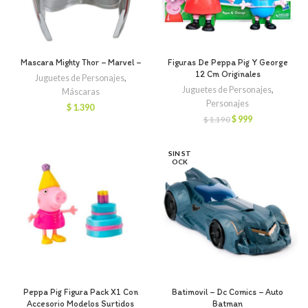
Mascara Mighty Thor – Marvel –
Figuras De Peppa Pig Y George
12 Cm Originales
Juguetes de Personajes
,
Juguetes de Personajes
,
Máscaras
Personajes
$
1.390
El
El
$
999
$
1.190
precio
precio
original
actual
era:
es:
SIN ST
OCK
$ 1.190.
$ 999.
Peppa Pig Figura Pack X1 Con
Batimovil – Dc Comics – Auto
Accesorio Modelos Surtidos
Batman