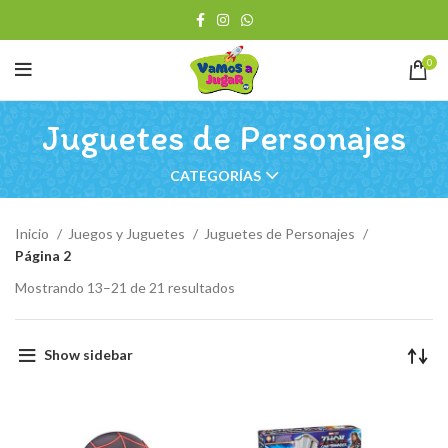
0
Juguetes de Personajes
CATEGORÍAS
Inicio
Juegos y Juguetes
Juguetes de Personajes
Página 2
Ordenado
Mostrando 13–21 de 21 resultados
por
los
últimos
Show sidebar