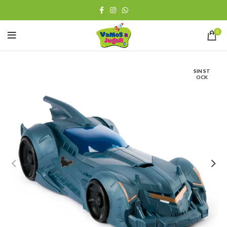
0
SIN ST
OCK