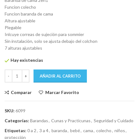
Baranda de cama 2en1
era:
es:
Funcion colecho
$ 4.915.
$ 3.229.
Funcion baranda de cama
Altura ajustable
Plegable
Inlcuye correas de sujeción para sommier
Sin instalación, solo se ajusta debajo del colchon
7 alturas ajustables
Hay existencias
AÑADIR AL CARRITO
Comparar
Marcar Favorito
SKU:
6099
Categorías:
Barandas
,
Cunas y Practicunas
,
Seguridad y Cuidado
Etiquetas:
0 a 2
,
3 a 4
,
baranda
,
bebé
,
cama
,
colecho
,
niños
,
protección