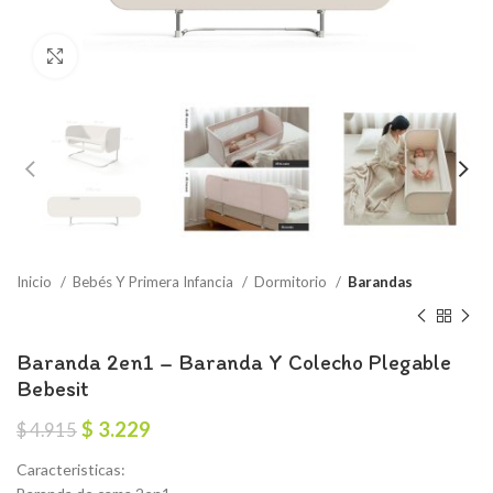
Click to enlarge
Inicio
Bebés Y Primera Infancia
Dormitorio
Barandas
Baranda 2en1 – Baranda Y Colecho Plegable
Bebesit
El
El
$
3.229
$
4.915
precio
precio
Caracteristicas:
original
actual