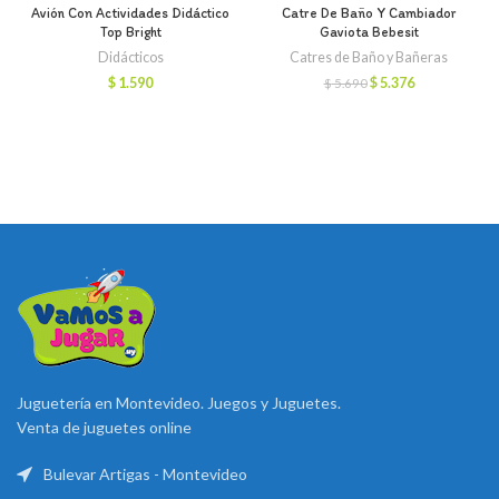
Avión Con Actividades Didáctico
Catre De Baño Y Cambiador
Top Bright
Gaviota Bebesit
Didácticos
Catres de Baño y Bañeras
El
El
$
1.590
$
5.376
$
5.690
precio
precio
original
actual
era:
es:
$ 5.690.
$ 5.376.
Juguetería en Montevideo. Juegos y Juguetes.
Venta de juguetes online
Bulevar Artigas - Montevideo