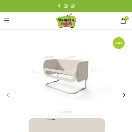
0
-34%