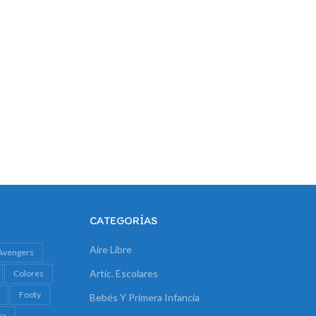
CATEGORÍAS
Aire Libre
Avengers
Artíc. Escolares
Colores
Footy
Bebés Y Primera Infancia
ra