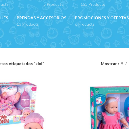
ducts
5 Products
153 Products
CHES
PRENDAS Y ACCESORIOS
PROMOCIONES Y OFERTAS
13 Products
6 Products
tos etiquetados “xixi”
Mostrar
9