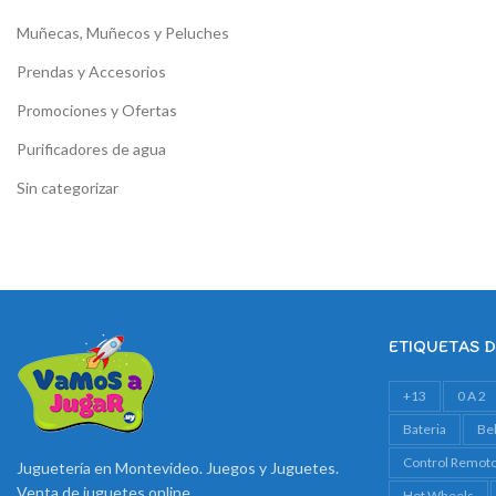
Muñecas, Muñecos y Peluches
Prendas y Accesorios
Promociones y Ofertas
Purificadores de agua
Sin categorizar
ETIQUETAS 
+13
0 A 2
Bateria
Be
Control Remot
Juguetería en Montevideo. Juegos y Juguetes.
Venta de juguetes online
Hot Wheels