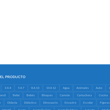
DEL PRODUCTO
3 A 4
5 A 7
8 A 10
10 A 12
Agua
Animales
Auto
besit
Bebé
Bebés
Bloques
Camión
Cartuchera
Cocina
o
Didacta
Didáctico
Dinosaurio
Encastre
Escolar
Figuras
Infantil
Juego
Juego De Caja
Juego De Mesa
Juguete
Made