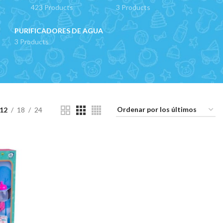
423 Products
3 Products
PURIFICADORES DE AGUA
3 Products
12
18
24