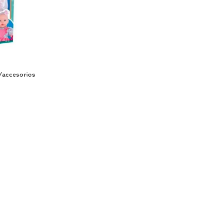
C/accesorios
s