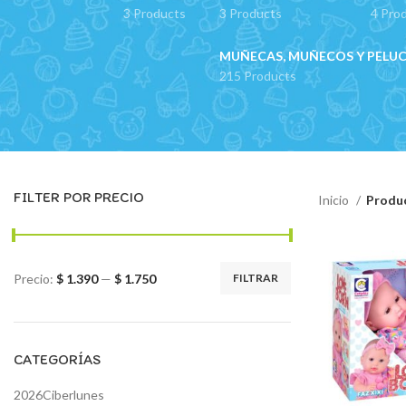
3 Products
3 Products
4 Pro
MUÑECAS, MUÑECOS Y PELU
215 Products
FILTER POR PRECIO
Inicio
Produc
Precio:
$ 1.390
—
$ 1.750
FILTRAR
Precio
Precio
mínimo
máximo
CATEGORÍAS
2026Ciberlunes