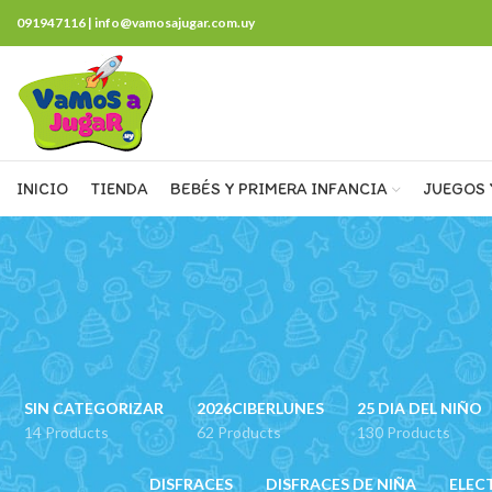
091947116 | info@vamosajugar.com.uy
INICIO
TIENDA
BEBÉS Y PRIMERA INFANCIA
JUEGOS 
SIN CATEGORIZAR
2026CIBERLUNES
25 DIA DEL NIÑO
14 Products
62 Products
130 Products
DISFRACES
DISFRACES DE NIÑA
ELEC