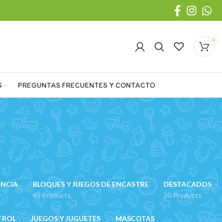
0
S
PREGUNTAS FRECUENTES Y CONTACTO
ANCIA
BLOQUES Y JUEGOS DE ENCASTRE
DESTACADOS
45 Products
30 Products
 ROL
JUEGOS Y JUGUETES
MASCOTAS