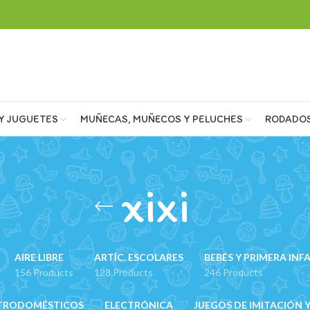
Y JUGUETES
MUÑECAS, MUÑECOS Y PELUCHES
RODADO
xixi
AIRE LIBRE
ARTÍC. ESCOLARES
BEBÉS Y PRIMERA INF
156 Products
128 Products
246 Products
TRODOMÉSTICOS
ELECTRÓNICA
JUEGOS DE IMITACIÓN Y