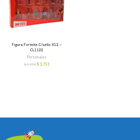
Figura Fortnite C/sello X12 –
CL1122
Personajes
El
El
$
1.751
$
1.990
precio
precio
original
actual
era:
es:
$ 1.990.
$ 1.751.