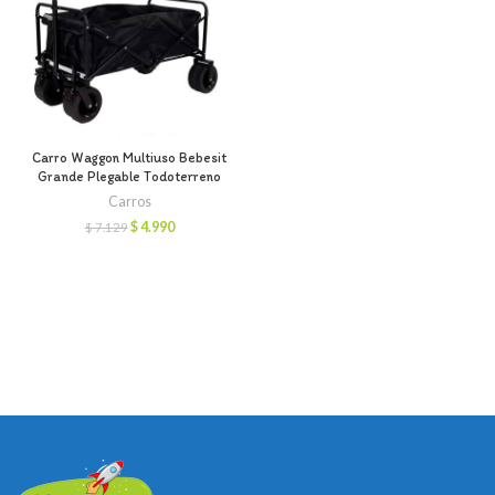
Carro Waggon Multiuso Bebesit
Grande Plegable Todoterreno
Carros
El
El
$
4.990
$
7.129
precio
precio
original
actual
era:
es:
$ 7.129.
$ 4.990.