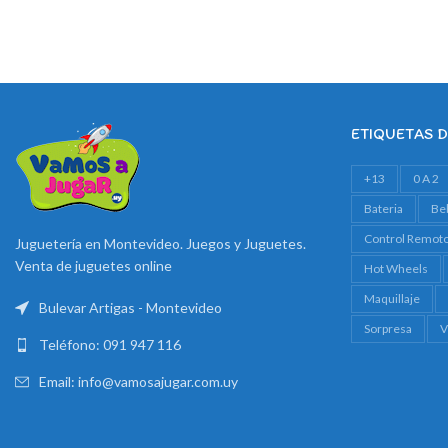
ETIQUETAS 
+13
0 A 2
Bateria
Be
Control Remot
Juguetería en Montevideo. Juegos y Juguetes.
Venta de juguetes online
Hot Wheels
Maquillaje
Bulevar Artigas - Montevideo
Sorpresa
V
Teléfono: 091 947 116
Email: info@vamosajugar.com.uy