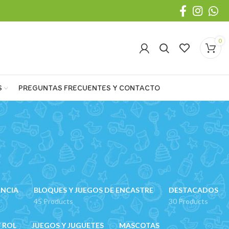
0
S
PREGUNTAS FRECUENTES Y CONTACTO
ANCIA
BLOQUES Y JUEGOS DE ENCASTRE
DESTACADOS
45 Products
30 Products
 ROL
JUEGOS Y JUGUETES
MASCOTAS