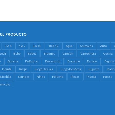
DEL PRODUCTO
3 A 4
5 A 7
8 A 10
10 A 12
Agua
Animales
Auto
besit
Bebé
Bebés
Bloques
Camión
Cartuchera
Cocina
o
Didacta
Didáctico
Dinosaurio
Encastre
Escolar
Figuras
Infantil
Juego
Juego De Caja
Juego De Mesa
Juguete
Made
Mochila
Muñeca
Niños
Peluche
Piezas
Pistola
Puzzle
ehículo