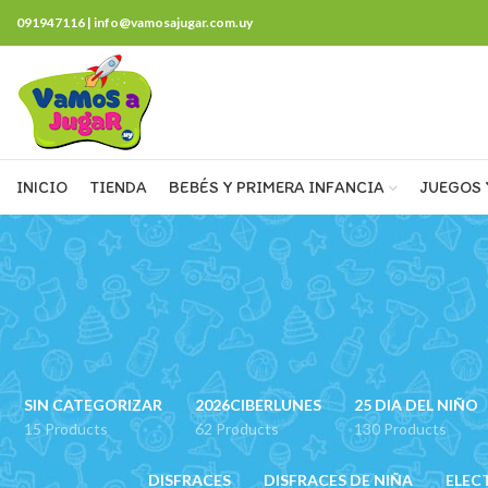
091947116 | info@vamosajugar.com.uy
INICIO
TIENDA
BEBÉS Y PRIMERA INFANCIA
JUEGOS 
SIN CATEGORIZAR
2026CIBERLUNES
25 DIA DEL NIÑO
15 Products
62 Products
130 Products
DISFRACES
DISFRACES DE NIÑA
ELEC