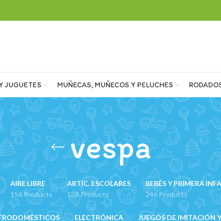
Y JUGUETES
MUÑECAS, MUÑECOS Y PELUCHES
RODADO
vespa
AIRE LIBRE
ARTÍC. ESCOLARES
BEBÉS Y PRIMERA INF
156 Products
128 Products
246 Products
TRODOMÉSTICOS
ELECTRÓNICA
JUEGOS DE IMITACIÓN Y