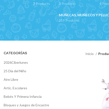
3 Products
3 Products
4 Pro
MUÑECAS, MUÑECOS Y PELU
219 Products
CATEGORÍAS
Inicio
Produc
2026Ciberlunes
25 Dia del Niño
Aire Libre
Artíc. Escolares
Bebés Y Primera Infancia
Bloques y Juegos de Encastre