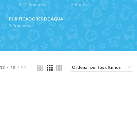
421 Products
3 Products
PURIFICADORES DE AGUA
3 Products
12
18
24