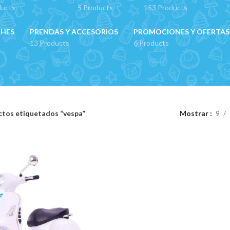
ducts
5 Products
153 Products
CHES
PRENDAS Y ACCESORIOS
PROMOCIONES Y OFERTAS
13 Products
6 Products
tos etiquetados “vespa”
Mostrar
9