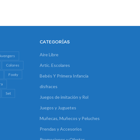
CATEGORÍAS
Aire Libre
Avengers
Artíc. Escolares
Colores
Footy
Bebés Y Primera Infancia
ra
disfraces
Set
Juegos de imitación y Rol
Juegos y Juguetes
Muñecas, Muñecos y Peluches
Prendas y Accesorios
Promociones y Ofertas