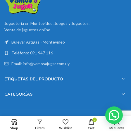
Juguetería en Montevideo. Juegos y Juguetes.
Venta de juguetes online
Bulevar Artigas - Montevideo
Teléfono: 091 947 116
Email: info@vamosajugar.com.uy
ETIQUETAS DEL PRODUCTO
CATEGORÍAS
2024 Creado por
Montevideo Marketing
0
Shop
Filters
Wishlist
Cart
Mi cuenta