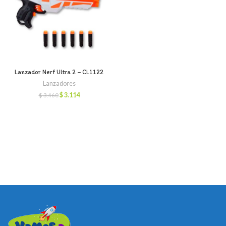
Lanzador Nerf Ultra 2 – CL1122
Lanzadores
El
El
$
3.114
$
3.460
precio
precio
original
actual
era:
es:
$ 3.460.
$ 3.114.