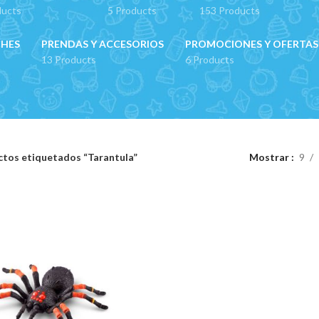
ducts
5 Products
153 Products
CHES
PRENDAS Y ACCESORIOS
PROMOCIONES Y OFERTAS
13 Products
6 Products
tos etiquetados “Tarantula”
Mostrar
9