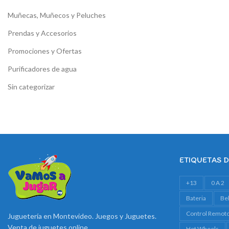
Muñecas, Muñecos y Peluches
Prendas y Accesorios
Promociones y Ofertas
Purificadores de agua
Sin categorizar
ETIQUETAS 
+13
0 A 2
Bateria
Be
Control Remot
Juguetería en Montevideo. Juegos y Juguetes.
Venta de juguetes online
Hot Wheels