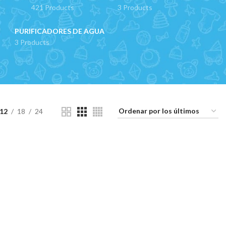
421 Products
3 Products
PURIFICADORES DE AGUA
3 Products
12
18
24