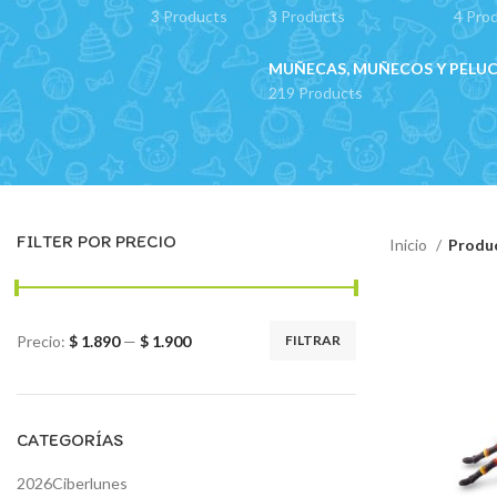
3 Products
3 Products
4 Pro
MUÑECAS, MUÑECOS Y PELU
219 Products
FILTER POR PRECIO
Inicio
Produc
Precio:
$ 1.890
—
$ 1.900
FILTRAR
Precio
Precio
mínimo
máximo
CATEGORÍAS
2026Ciberlunes