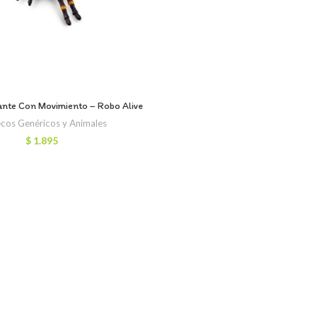
ante Con Movimiento – Robo Alive
cos Genéricos y Animales
$
1.895