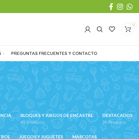
0
S
PREGUNTAS FRECUENTES Y CONTACTO
ANCIA
BLOQUES Y JUEGOS DE ENCASTRE
DESTACADOS
45 Products
30 Products
 ROL
JUEGOS Y JUGUETES
MASCOTAS