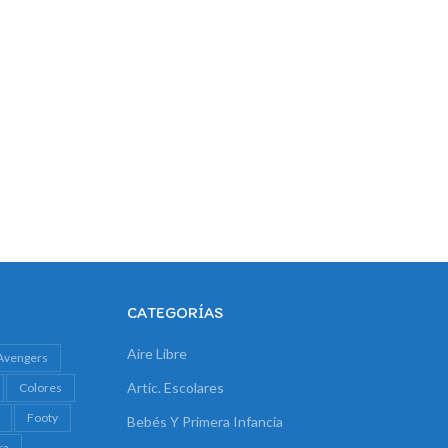
CATEGORÍAS
Aire Libre
Avengers
Artíc. Escolares
Colores
Footy
Bebés Y Primera Infancia
ra