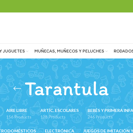
Y JUGUETES
MUÑECAS, MUÑECOS Y PELUCHES
RODADO
Tarantula
AIRE LIBRE
ARTÍC. ESCOLARES
BEBÉS Y PRIMERA INF
156 Products
128 Products
246 Products
TRODOMÉSTICOS
ELECTRÓNICA
JUEGOS DE IMITACIÓN Y