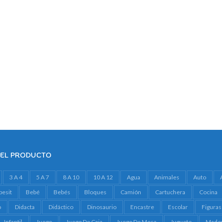
DEL PRODUCTO
3 A 4
5 A 7
8 A 10
10 A 12
Agua
Animales
Auto
besit
Bebé
Bebés
Bloques
Camión
Cartuchera
Cocina
o
Didacta
Didáctico
Dinosaurio
Encastre
Escolar
Figuras
Infantil
Juego
Juego De Caja
Juego De Mesa
Juguete
Made