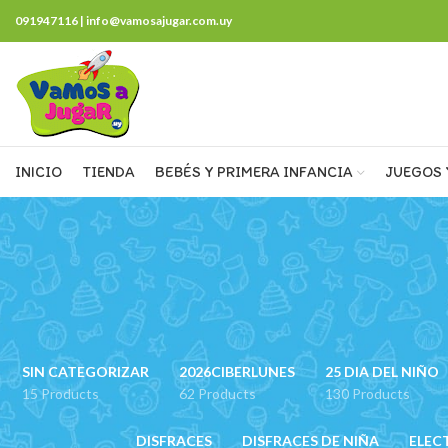
091947116 | info@vamosajugar.com.uy
INICIO
TIENDA
BEBÉS Y PRIMERA INFANCIA
JUEGOS 
SIN CATEGORIZAR
2026CIBERLUNES
25 DIA DEL NIÑO
15 Products
62 Products
130 Products
DISFRACES
DISFRACES DE NIÑA
ELEC