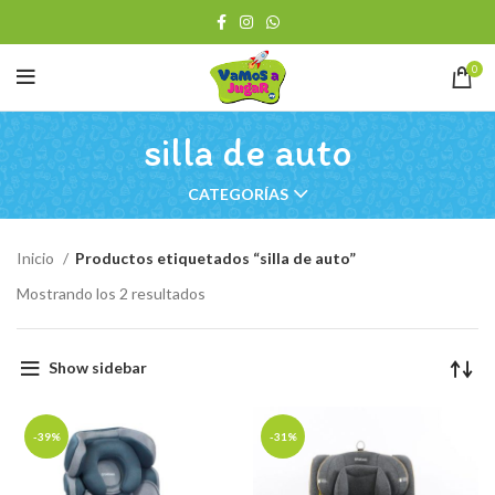
0
silla de auto
CATEGORÍAS
Inicio
Productos etiquetados “silla de auto”
Ordenado
Mostrando los 2 resultados
por
los
últimos
Show sidebar
-39%
-31%