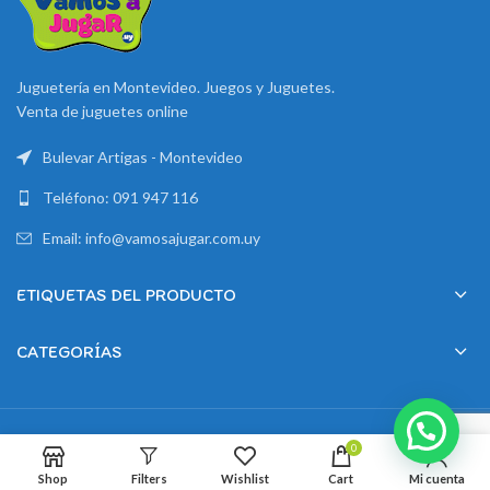
Juguetería en Montevideo. Juegos y Juguetes.
Venta de juguetes online
Bulevar Artigas - Montevideo
Teléfono: 091 947 116
Email: info@vamosajugar.com.uy
ETIQUETAS DEL PRODUCTO
CATEGORÍAS
2024 Creado por
Montevideo Marketing
0
Shop
Filters
Wishlist
Cart
Mi cuenta