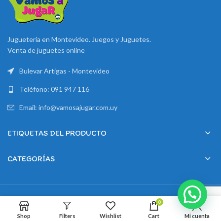
Juguetería en Montevideo. Juegos y Juguetes.
Venta de juguetes online
Bulevar Artigas - Montevideo
Teléfono: 091 947 116
Email: info@vamosajugar.com.uy
ETIQUETAS DEL PRODUCTO
CATEGORÍAS
2024 Creado por
Montevideo Marketing
0
Shop
Filters
Wishlist
Cart
Mi cuenta