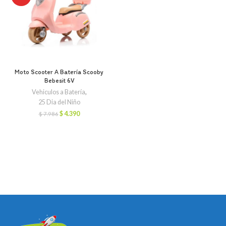
Moto Scooter A Batería Scooby
Bebesit 6V
Vehiculos a Batería
,
25 Dia del Niño
El
El
$
4.390
$
7.986
precio
precio
original
actual
era:
es:
$ 7.986.
$ 4.390.