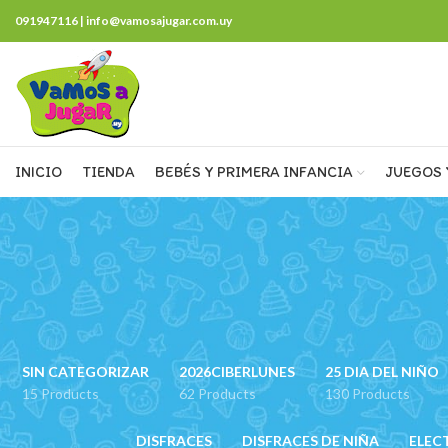
091947116 | info@vamosajugar.com.uy
INICIO
TIENDA
BEBÉS Y PRIMERA INFANCIA
JUEGOS 
SIN CATEGORIZAR
2026CIBERLUNES
25 DIA DEL NIÑO
15 Products
62 Products
130 Products
DISFRACES
DISFRACES DE NIÑA
ELEC