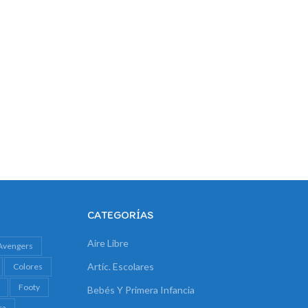
CATEGORÍAS
Aire Libre
Avengers
Artíc. Escolares
Colores
Footy
Bebés Y Primera Infancia
ra