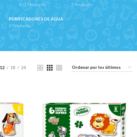
421 Products
3 Products
PURIFICADORES DE AGUA
3 Products
12
18
24