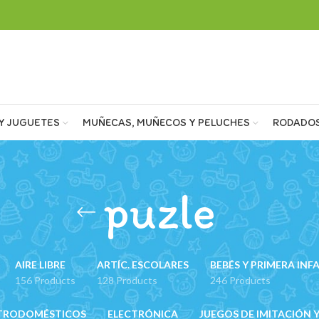
Y JUGUETES
MUÑECAS, MUÑECOS Y PELUCHES
RODADO
puzle
AIRE LIBRE
ARTÍC. ESCOLARES
BEBÉS Y PRIMERA INF
156 Products
128 Products
246 Products
TRODOMÉSTICOS
ELECTRÓNICA
JUEGOS DE IMITACIÓN Y