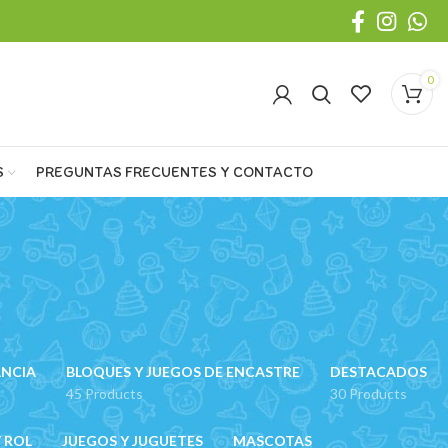
0
S
PREGUNTAS FRECUENTES Y CONTACTO
ANCIA
BLOQUES Y JUEGOS DE ENCASTRE
DESTACADOS
45 Products
30 Products
 ROL
JUEGOS Y JUGUETES
MASCOTAS