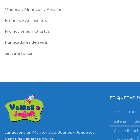
Muñecas, Muñecos y Peluches
Prendas y Accesorios
Promociones y Ofertas
Purificadores de agua
Sin categorizar
ETIQUETAS 
+13
0 A 2
Bateria
Be
Control Remot
Juguetería en Montevideo. Juegos y Juguetes.
Venta de juguetes online
Hot Wheels