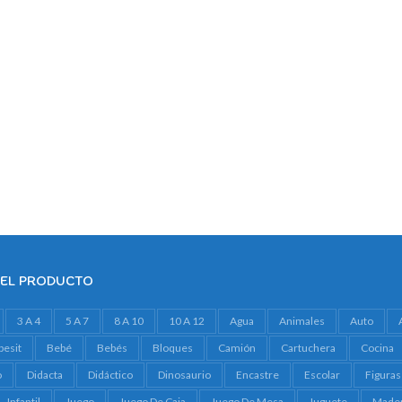
DEL PRODUCTO
3 A 4
5 A 7
8 A 10
10 A 12
Agua
Animales
Auto
besit
Bebé
Bebés
Bloques
Camión
Cartuchera
Cocina
o
Didacta
Didáctico
Dinosaurio
Encastre
Escolar
Figuras
Infantil
Juego
Juego De Caja
Juego De Mesa
Juguete
Made