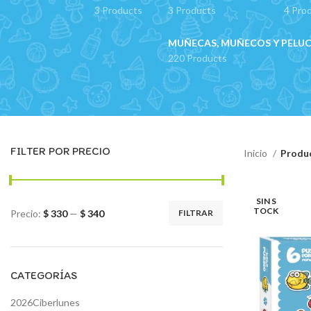
3 Products
3 Products
4 Pro
MUÑECAS, MUÑECOS Y PELU
220 Products
FILTER POR PRECIO
Inicio
Produc
SIN S
TOCK
Precio:
$ 330
—
$ 340
FILTRAR
Precio
Precio
mínimo
máximo
CATEGORÍAS
2026Ciberlunes