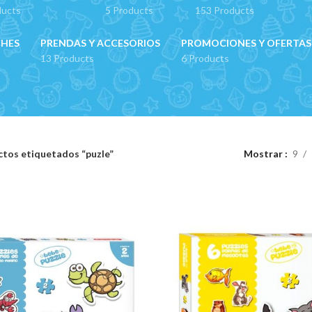
ducts
5 Products
153 Products
CHES
PRENDAS Y ACCESORIOS
PROMOCIONES Y OFERTAS
13 Products
6 Products
tos etiquetados “puzle”
Mostrar
9