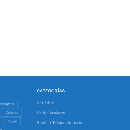
CATEGORÍAS
Aire Libre
Avengers
Artíc. Escolares
Colores
Footy
Bebés Y Primera Infancia
ra