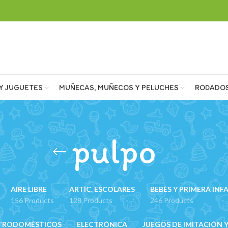
Y JUGUETES
MUÑECAS, MUÑECOS Y PELUCHES
RODADO
pulpo
AIRE LIBRE
ARTÍC. ESCOLARES
BEBÉS Y PRIMERA INF
156 Products
128 Products
246 Products
TRODOMÉSTICOS
ELECTRÓNICA
JUEGOS DE IMITACIÓN Y