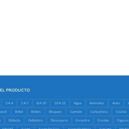
DEL PRODUCTO
3 A 4
5 A 7
8 A 10
10 A 12
Agua
Animales
Auto
besit
Bebé
Bebés
Bloques
Camión
Cartuchera
Cocina
o
Didacta
Didáctico
Dinosaurio
Encastre
Escolar
Figuras
Infantil
Juego
Juego De Caja
Juego De Mesa
Juguete
Made