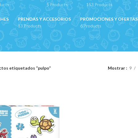
ducts
5 Products
153 Products
CHES
PRENDAS Y ACCESORIOS
PROMOCIONES Y OFERTAS
13 Products
6 Products
tos etiquetados “pulpo”
Mostrar
9