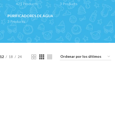
421 Products
3 Products
PURIFICADORES DE AGUA
3 Products
12
18
24