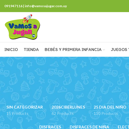
091947116 | info@vamosajugar.com.uy
INICIO
TIENDA
BEBÉS Y PRIMERA INFANCIA
JUEGOS 
SIN CATEGORIZAR
2026CIBERLUNES
25 DIA DEL NIÑO
15 Products
62 Products
130 Products
DISFRACES
DISFRACES DE NIÑA
ELEC