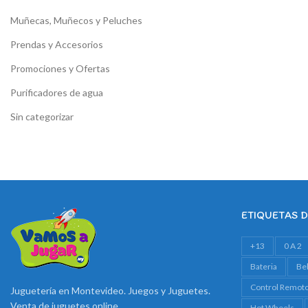
Muñecas, Muñecos y Peluches
Prendas y Accesorios
Promociones y Ofertas
Purificadores de agua
Sin categorizar
ETIQUETAS 
+13
0 A 2
Bateria
Be
Control Remot
Juguetería en Montevideo. Juegos y Juguetes.
Venta de juguetes online
Hot Wheels