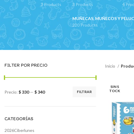
3 Products
3 Products
4 Pro
MUÑECAS, MUÑECOS Y PELU
220 Products
FILTER POR PRECIO
Inicio
Produc
SIN S
TOCK
Precio:
$ 330
—
$ 340
FILTRAR
Precio
Precio
mínimo
máximo
CATEGORÍAS
2026Ciberlunes