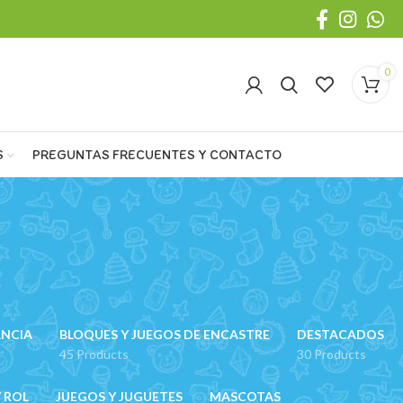
0
S
PREGUNTAS FRECUENTES Y CONTACTO
ANCIA
BLOQUES Y JUEGOS DE ENCASTRE
DESTACADOS
45 Products
30 Products
 ROL
JUEGOS Y JUGUETES
MASCOTAS