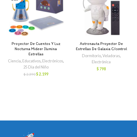
Proyector De Cuentos Y Luz
Astronauta Proyector De
Nocturna Mideer Ilumina
Estrellas De Galaxia C/control
Estrellas
Dormitorio
,
Veladoras
,
Ciencia
,
Educativos
,
Electrónicos
,
Electrónica
25 Dia del Niño
$
798
El
El
$
2.199
$
2.390
precio
precio
original
actual
era:
es:
$ 2.390.
$ 2.199.