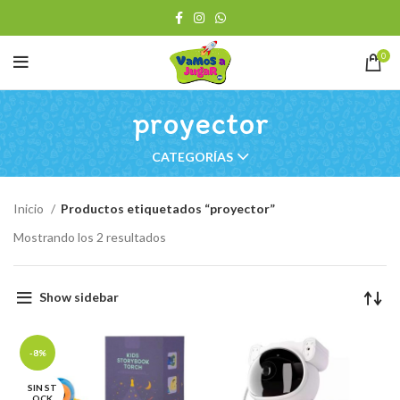
0
proyector
CATEGORÍAS
Inicio
Productos etiquetados “proyector”
Ordenado
Mostrando los 2 resultados
por
los
últimos
Show sidebar
-8%
SIN ST
OCK