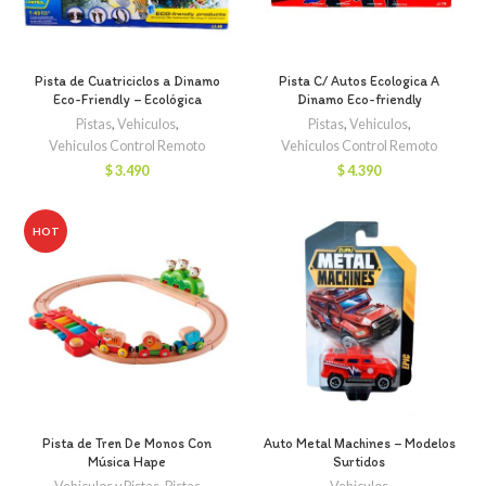
Pista de Cuatriciclos a Dinamo
Pista C/ Autos Ecologica A
Eco-Friendly – Ecológica
Dinamo Eco-friendly
Pistas
,
Vehiculos
,
Pistas
,
Vehiculos
,
Vehiculos Control Remoto
Vehiculos Control Remoto
$
3.490
$
4.390
HOT
Pista de Tren De Monos Con
Auto Metal Machines – Modelos
Música Hape
Surtidos