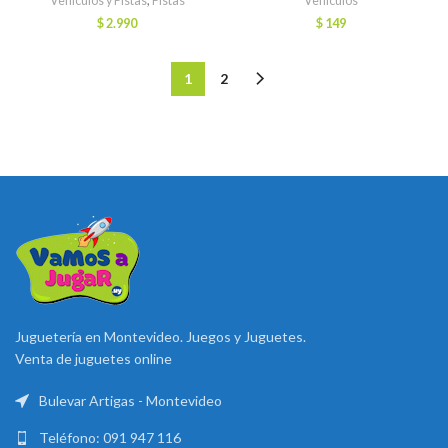
Vehiculos y Pistas
,
Pistas
Vehiculos
$
2.990
$
149
1
2
Juguetería en Montevideo. Juegos y Juguetes.
Venta de juguetes online
Bulevar Artigas - Montevideo
Teléfono: 091 947 116