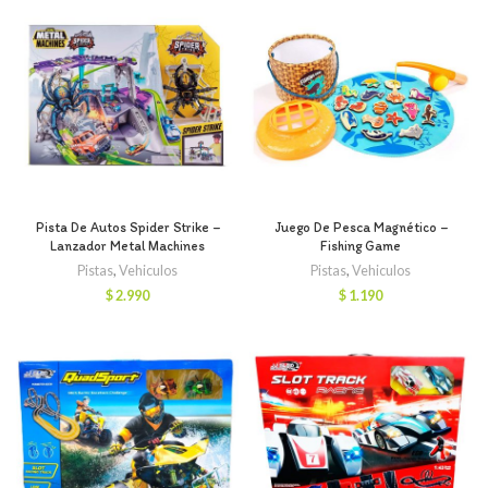
Pista De Autos Spider Strike –
Juego De Pesca Magnético –
Lanzador Metal Machines
Fishing Game
Pistas
,
Vehiculos
Pistas
,
Vehiculos
$
2.990
$
1.190