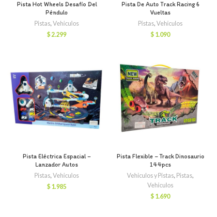
Pista Hot Wheels Desafío Del
Pista De Auto Track Racing 6
Péndulo
Vueltas
Pistas
,
Vehiculos
Pistas
,
Vehiculos
$
2.299
$
1.090
Pista Eléctrica Espacial –
Pista Flexible – Track Dinosaurio
Lanzador Autos
144pcs
Pistas
,
Vehiculos
Vehiculos y Pistas
,
Pistas
,
Vehiculos
$
1.985
$
1.690