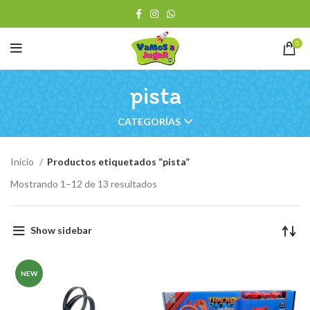
0
pista
CATEGORÍAS
Inicio
Productos etiquetados “pista”
Ordenado
Mostrando 1–12 de 13 resultados
por
los
últimos
Show sidebar
NEW