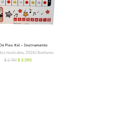
De Piso Xxl – Instrumento
tos musicales
,
2026Ciberlunes
El
El
$
3.390
$
3.780
precio
precio
original
actual
era:
es:
$ 3.780.
$ 3.390.