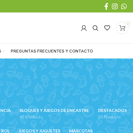
0
S
PREGUNTAS FRECUENTES Y CONTACTO
ANCIA
BLOQUES Y JUEGOS DE ENCASTRE
DESTACADOS
45 Products
30 Products
 ROL
JUEGOS Y JUGUETES
MASCOTAS