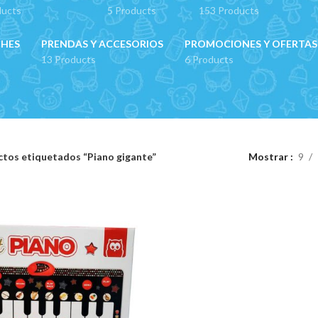
ducts
5 Products
153 Products
CHES
PRENDAS Y ACCESORIOS
PROMOCIONES Y OFERTAS
13 Products
6 Products
tos etiquetados “Piano gigante”
Mostrar
9