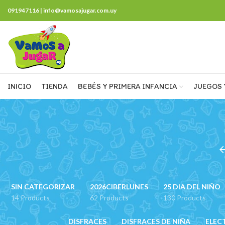
091947116 | info@vamosajugar.com.uy
INICIO
TIENDA
BEBÉS Y PRIMERA INFANCIA
JUEGOS 
SIN CATEGORIZAR
2026CIBERLUNES
25 DIA DEL NIÑO
14 Products
62 Products
130 Products
DISFRACES
DISFRACES DE NIÑA
ELEC