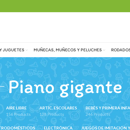
Y JUGUETES
MUÑECAS, MUÑECOS Y PELUCHES
RODADO
Piano gigante
AIRE LIBRE
ARTÍC. ESCOLARES
BEBÉS Y PRIMERA INF
156 Products
128 Products
246 Products
TRODOMÉSTICOS
ELECTRÓNICA
JUEGOS DE IMITACIÓN Y