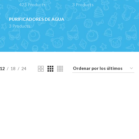
423 Products
3 Products
PURIFICADORES DE AGUA
3 Products
12
18
24