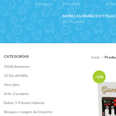
3 Products
3 Products
4 Pro
MUÑECAS, MUÑECOS Y PELU
215 Products
CATEGORÍAS
Inicio
Produc
2026Ciberlunes
25 Dia del Niño
-10%
Aire Libre
Artíc. Escolares
Bebés Y Primera Infancia
Bloques y Juegos de Encastre