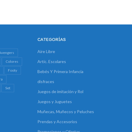
CATEGORÍAS
Aire Libre
Avengers
Artíc. Escolares
Colores
Footy
Bebés Y Primera Infancia
ra
disfraces
Set
Juegos de imitación y Rol
Juegos y Juguetes
Muñecas, Muñecos y Peluches
Prendas y Accesorios
Promociones y Ofertas