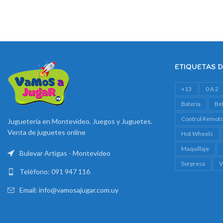
ETIQUETAS 
+13
0 A 2
Bateria
Be
Control Remot
Juguetería en Montevideo. Juegos y Juguetes.
Venta de juguetes online
Hot Wheels
Maquillaje
Bulevar Artigas - Montevideo
Sorpresa
V
Teléfono: 091 947 116
Email: info@vamosajugar.com.uy