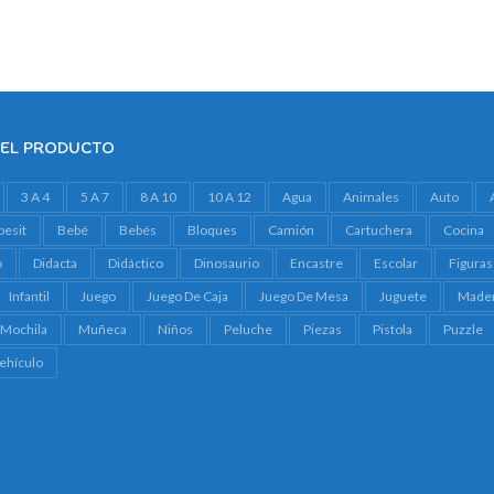
DEL PRODUCTO
3 A 4
5 A 7
8 A 10
10 A 12
Agua
Animales
Auto
besit
Bebé
Bebés
Bloques
Camión
Cartuchera
Cocina
o
Didacta
Didáctico
Dinosaurio
Encastre
Escolar
Figuras
Infantil
Juego
Juego De Caja
Juego De Mesa
Juguete
Made
Mochila
Muñeca
Niños
Peluche
Piezas
Pistola
Puzzle
ehículo