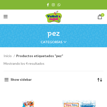
0
pez
CATEGORÍAS
Inicio
Productos etiquetados “pez”
Ordenado
Mostrando los 4 resultados
por
los
últimos
Show sidebar