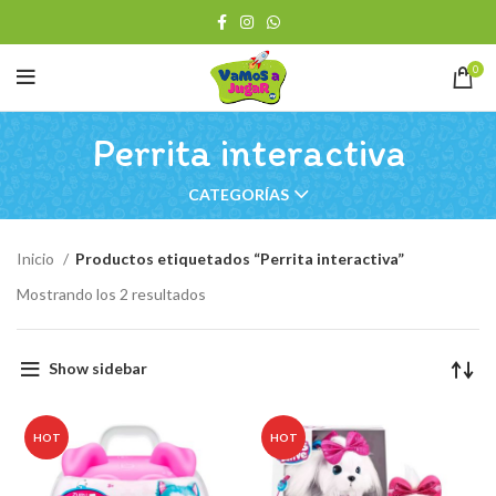
0
Perrita interactiva
CATEGORÍAS
Inicio
Productos etiquetados “Perrita interactiva”
Ordenado
Mostrando los 2 resultados
por
los
últimos
Show sidebar
HOT
HOT