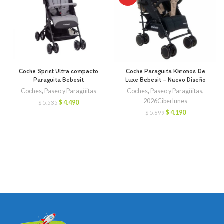
Coche Sprint Ultra compacto
Coche Paragüita Khronos De
Paraguita Bebesit
Luxe Bebesit – Nuevo Diseño
Coches
,
Paseo y Paragüitas
Coches
,
Paseo y Paragüitas
,
2026Ciberlunes
El
El
$
4.490
$
5.535
precio
precio
El
El
$
4.190
$
5.699
original
actual
precio
precio
era:
es:
original
actual
$ 5.535.
$ 4.490.
era:
es:
$ 5.699.
$ 4.190.