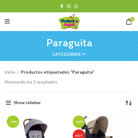
0
Paraguita
CATEGORÍAS
Inicio
Productos etiquetados “Paraguita”
Ordenado
Mostrando los 2 resultados
por
los
últimos
Show sidebar
-19%
-26%
HOT