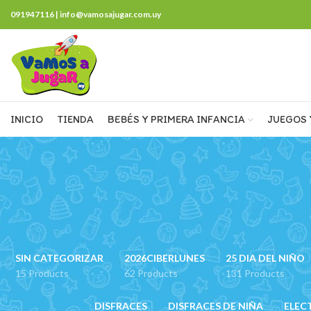
091947116 | info@vamosajugar.com.uy
INICIO
TIENDA
BEBÉS Y PRIMERA INFANCIA
JUEGOS 
SIN CATEGORIZAR
2026CIBERLUNES
25 DIA DEL NIÑO
15 Products
62 Products
131 Products
DISFRACES
DISFRACES DE NIÑA
ELEC