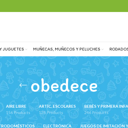
Y JUGUETES
MUÑECAS, MUÑECOS Y PELUCHES
RODADO
obedece
AIRE LIBRE
ARTÍC. ESCOLARES
BEBÉS Y PRIMERA INF
156 Products
128 Products
246 Products
TRODOMÉSTICOS
ELECTRÓNICA
JUEGOS DE IMITACIÓN Y