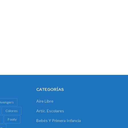
CATEGORÍAS
Aire Libre
Avengers
Artíc. Escolares
Colores
Footy
Bebés Y Primera Infancia
ra