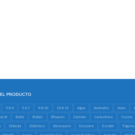
DEL PRODUCTO
3 A 4
5 A 7
8 A 10
10 A 12
Agua
Animales
Auto
besit
Bebé
Bebés
Bloques
Camión
Cartuchera
Cocina
o
Didacta
Didáctico
Dinosaurio
Encastre
Escolar
Figuras
Infantil
Juego
Juego De Caja
Juego De Mesa
Juguete
Made