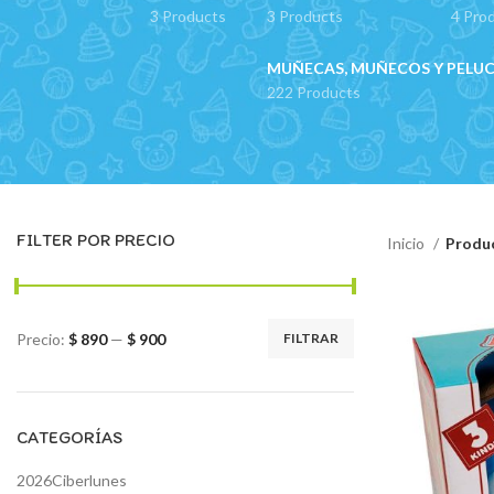
3 Products
3 Products
4 Pro
MUÑECAS, MUÑECOS Y PELU
222 Products
FILTER POR PRECIO
Inicio
Produ
Precio:
$ 890
—
$ 900
FILTRAR
Precio
Precio
mínimo
máximo
CATEGORÍAS
2026Ciberlunes