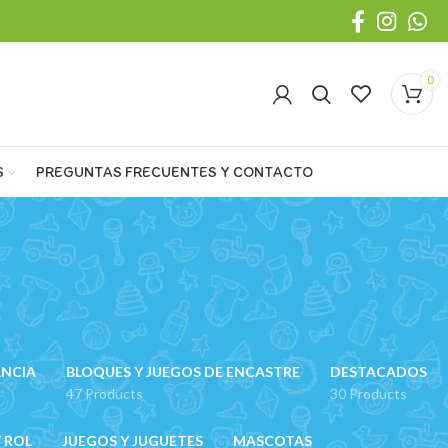
0
S
PREGUNTAS FRECUENTES Y CONTACTO
ANCIA
BLOQUES Y JUEGOS DE ENCASTRE
DESTACADOS
47 Products
30 Products
 ROL
JUEGOS Y JUGUETES
MASCOTAS