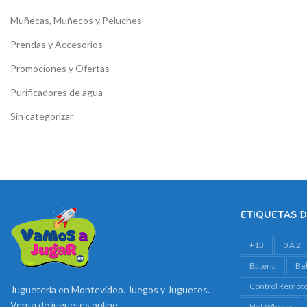
Muñecas, Muñecos y Peluches
Prendas y Accesorios
Promociones y Ofertas
Purificadores de agua
Sin categorizar
ETIQUETAS 
+13
0 A 2
Bateria
Be
Control Remot
Juguetería en Montevideo. Juegos y Juguetes.
Venta de juguetes online
Hot Wheels