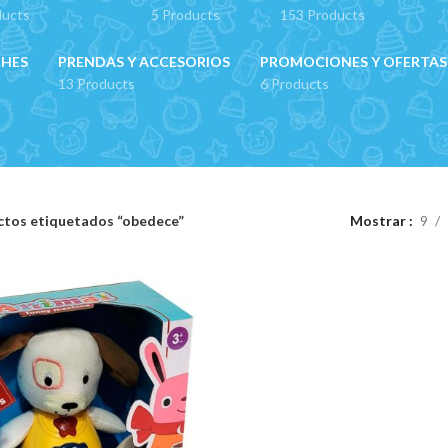
ducts
5 Products
153 Products
CHES
PRENDAS Y ACCESORIOS
PROMOCIONES Y OFERTAS
13 Products
6 Products
ctos etiquetados “obedece”
Mostrar
9