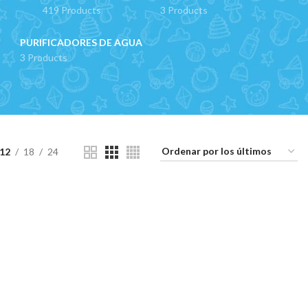
419 Products
3 Products
PURIFICADORES DE AGUA
3 Products
12
18
24