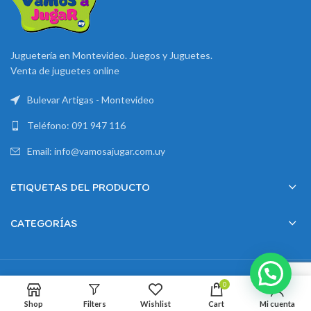
Juguetería en Montevideo. Juegos y Juguetes.
Venta de juguetes online
Bulevar Artigas - Montevideo
Teléfono: 091 947 116
Email: info@vamosajugar.com.uy
ETIQUETAS DEL PRODUCTO
CATEGORÍAS
2024 Creado por
Montevideo Marketing
0
Shop
Filters
Wishlist
Cart
Mi cuenta