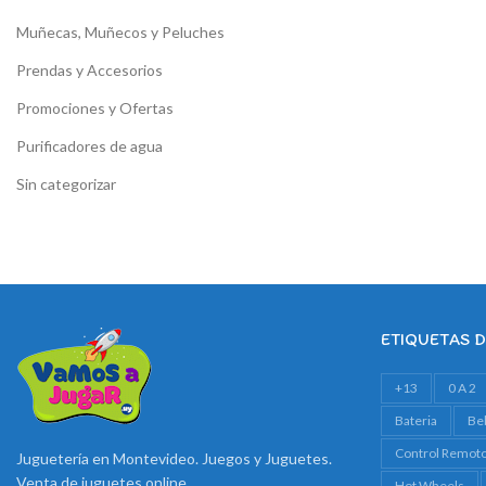
Muñecas, Muñecos y Peluches
Prendas y Accesorios
Promociones y Ofertas
Purificadores de agua
Sin categorizar
ETIQUETAS 
+13
0 A 2
Bateria
Be
Control Remot
Juguetería en Montevideo. Juegos y Juguetes.
Venta de juguetes online
Hot Wheels