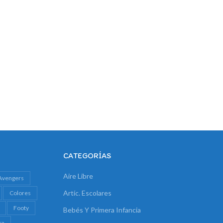
CATEGORÍAS
Aire Libre
Avengers
Artíc. Escolares
Colores
Footy
Bebés Y Primera Infancia
ra