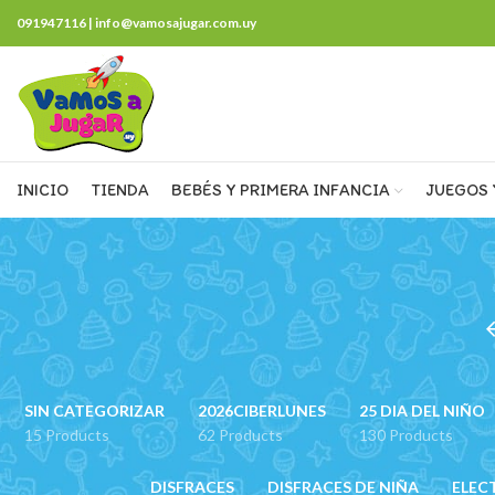
091947116 | info@vamosajugar.com.uy
INICIO
TIENDA
BEBÉS Y PRIMERA INFANCIA
JUEGOS 
SIN CATEGORIZAR
2026CIBERLUNES
25 DIA DEL NIÑO
15 Products
62 Products
130 Products
DISFRACES
DISFRACES DE NIÑA
ELEC