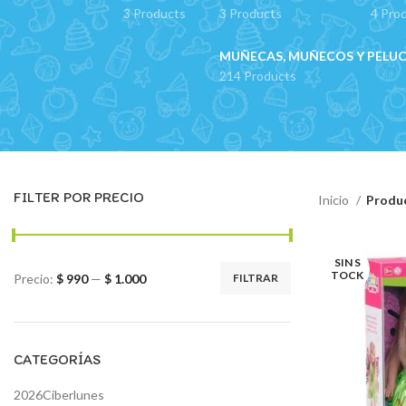
3 Products
3 Products
4 Pro
MUÑECAS, MUÑECOS Y PELU
214 Products
FILTER POR PRECIO
Inicio
Produ
SIN S
TOCK
Precio:
$ 990
—
$ 1.000
FILTRAR
Precio
Precio
mínimo
máximo
CATEGORÍAS
2026Ciberlunes