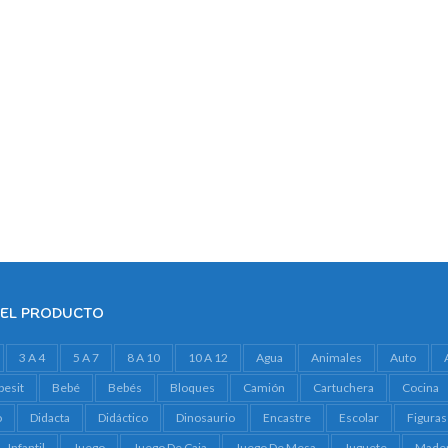
DEL PRODUCTO
3 A 4
5 A 7
8 A 10
10 A 12
Agua
Animales
Auto
besit
Bebé
Bebés
Bloques
Camión
Cartuchera
Cocina
o
Didacta
Didáctico
Dinosaurio
Encastre
Escolar
Figuras
Infantil
Juego
Juego De Caja
Juego De Mesa
Juguete
Made