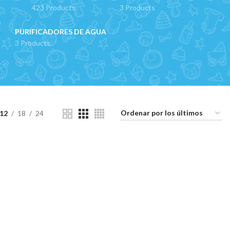
423 Products
3 Products
PURIFICADORES DE AGUA
3 Products
12
18
24