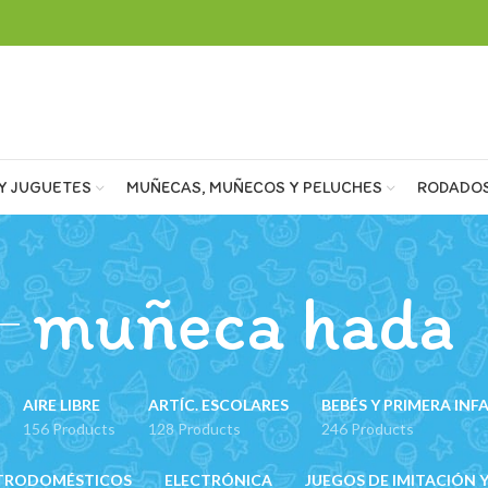
Y JUGUETES
MUÑECAS, MUÑECOS Y PELUCHES
RODADO
muñeca hada
AIRE LIBRE
ARTÍC. ESCOLARES
BEBÉS Y PRIMERA INF
156 Products
128 Products
246 Products
TRODOMÉSTICOS
ELECTRÓNICA
JUEGOS DE IMITACIÓN Y