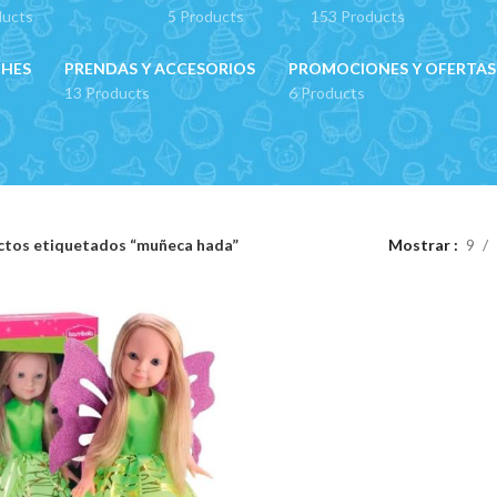
ducts
5 Products
153 Products
CHES
PRENDAS Y ACCESORIOS
PROMOCIONES Y OFERTAS
13 Products
6 Products
ctos etiquetados “muñeca hada”
Mostrar
9