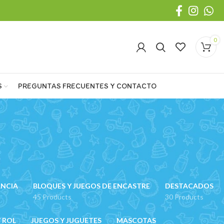
0
S
PREGUNTAS FRECUENTES Y CONTACTO
ANCIA
BLOQUES Y JUEGOS DE ENCASTRE
DESTACADOS
45 Products
30 Products
 ROL
JUEGOS Y JUGUETES
MASCOTAS