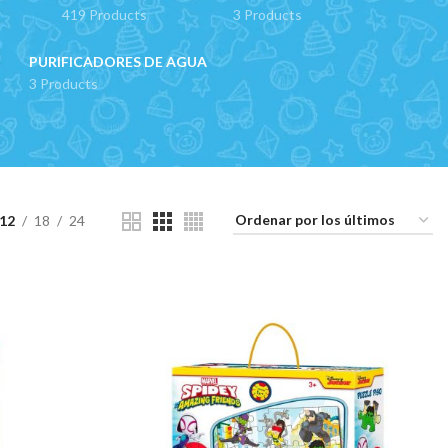
419 Products
3 Products
PURIFICADORES DE AGUA
3 Products
12
18
24