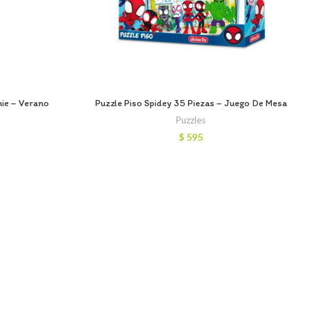
nie – Verano
Puzzle Piso Spidey 35 Piezas – Juego De Mesa
Puzzles
$
595