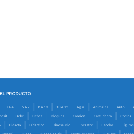
DEL PRODUCTO
3 A 4
5 A 7
8 A 10
10 A 12
Agua
Animales
Auto
besit
Bebé
Bebés
Bloques
Camión
Cartuchera
Cocina
o
Didacta
Didáctico
Dinosaurio
Encastre
Escolar
Figuras
Infantil
Juego
Juego De Caja
Juego De Mesa
Juguete
Made