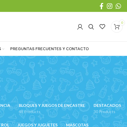
0
S
PREGUNTAS FRECUENTES Y CONTACTO
ANCIA
BLOQUES Y JUEGOS DE ENCASTRE
DESTACADOS
48 Products
30 Products
 ROL
JUEGOS Y JUGUETES
MASCOTAS