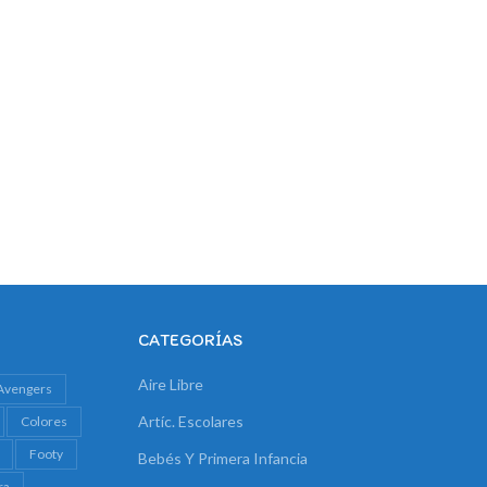
CATEGORÍAS
Aire Libre
Avengers
Artíc. Escolares
Colores
Footy
Bebés Y Primera Infancia
ra