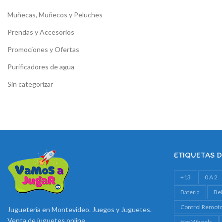
Muñecas, Muñecos y Peluches
Prendas y Accesorios
Promociones y Ofertas
Purificadores de agua
Sin categorizar
ETIQUETAS 
+13
0 A 2
Bateria
Be
Control Remot
Juguetería en Montevideo. Juegos y Juguetes.
Venta de juguetes online
Hot Wheels