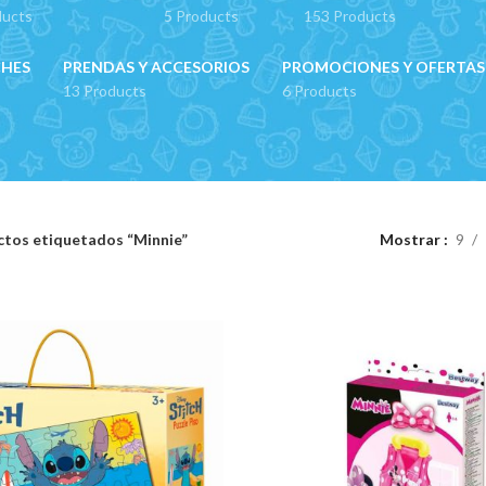
ducts
5 Products
153 Products
CHES
PRENDAS Y ACCESORIOS
PROMOCIONES Y OFERTAS
13 Products
6 Products
tos etiquetados “Minnie”
Mostrar
9