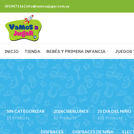
091947116 | info@vamosajugar.com.uy
INICIO
TIENDA
BEBÉS Y PRIMERA INFANCIA
JUEGOS 
SIN CATEGORIZAR
2026CIBERLUNES
25 DIA DEL NIÑO
15 Products
62 Products
132 Products
DISFRACES
DISFRACES DE NIÑA
ELEC