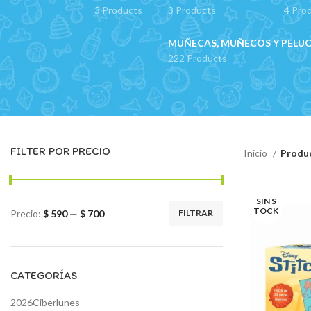
3 Products
3 Products
4 Pro
MUÑECAS, MUÑECOS Y PELU
222 Products
FILTER POR PRECIO
Inicio
Produc
SIN S
TOCK
Precio:
$ 590
—
$ 700
FILTRAR
Precio
Precio
mínimo
máximo
CATEGORÍAS
2026Ciberlunes