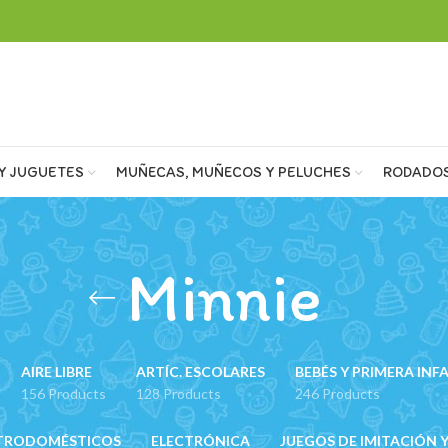
Y JUGUETES
MUÑECAS, MUÑECOS Y PELUCHES
RODADO
Minnie
AIRE LIBRE
ARTÍC. ESCOLARES
BEBÉS Y PRIMERA INF
156 Products
128 Products
246 Products
TRODOMÉSTICOS
ELECTRÓNICA
JUEGOS DE IMITACIÓN Y