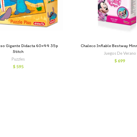
Piso Gigante Didacta 60×44 35p
Chaleco Inflable Bestway Min
Stitch
Juegos De Verano
Puzzles
$
699
$
595