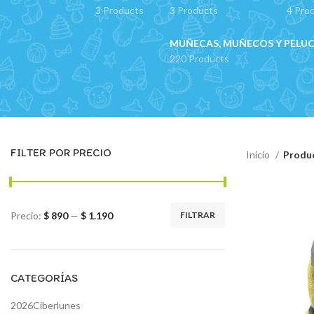
3 Products
3 Products
4 Pro
MUÑECAS, MUÑECOS Y PELU
220 Products
FILTER POR PRECIO
Inicio
Produc
Precio:
$ 890
—
$ 1.190
FILTRAR
Precio
Precio
mínimo
máximo
CATEGORÍAS
2026Ciberlunes