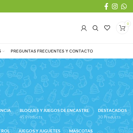
0
S
PREGUNTAS FRECUENTES Y CONTACTO
ANCIA
BLOQUES Y JUEGOS DE ENCASTRE
DESTACADOS
45 Products
30 Products
 ROL
JUEGOS Y JUGUETES
MASCOTAS