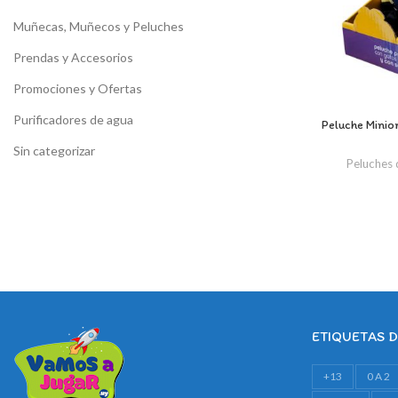
Muñecas, Muñecos y Peluches
Prendas y Accesorios
Promociones y Ofertas
Purificadores de agua
Peluche Minio
Sin categorizar
Peluches 
ETIQUETAS 
+13
0 A 2