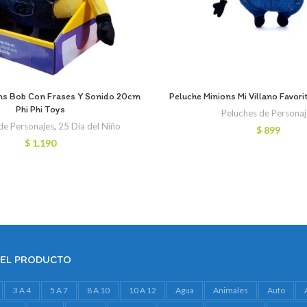
ns Bob Con Frases Y Sonido 20cm
Peluche Minions Mi Villano Favo
Phi Phi Toys
Peluches de Persona
de Personajes
,
25 Dia del Niño
$
899
$
1.190
DEL PRODUCTO
3 A 4
5 A 7
8 A 10
10 A 12
Agua
Animales
Auto