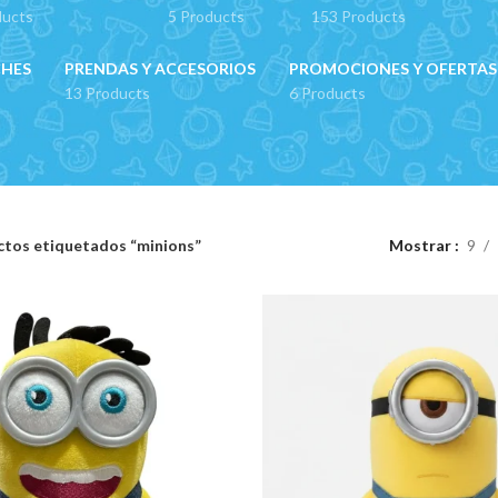
ducts
5 Products
153 Products
CHES
PRENDAS Y ACCESORIOS
PROMOCIONES Y OFERTAS
13 Products
6 Products
tos etiquetados “minions”
Mostrar
9