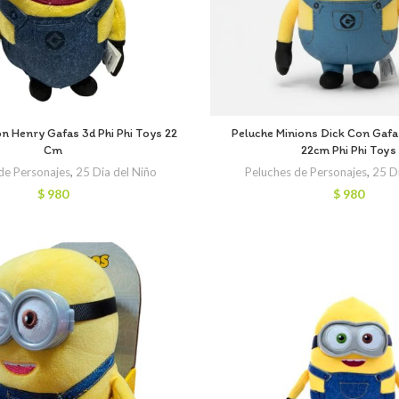
on Henry Gafas 3d Phi Phi Toys 22
Peluche Minions Dick Con Gafa
Cm
22cm Phi Phi Toys
de Personajes
,
25 Dia del Niño
Peluches de Personajes
,
25 D
$
980
$
980