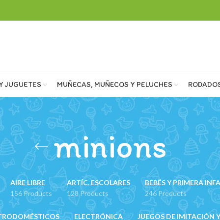
Y JUGUETES
MUÑECAS, MUÑECOS Y PELUCHES
RODADO
minions
AIRE LIBRE
ARTÍC. ESCOLARES
BEBÉS Y PRIMERA INF
156 Products
128 Products
246 Products
TRODOMÉSTICOS
ELECTRÓNICA
JUEGOS DE IMITACIÓN Y