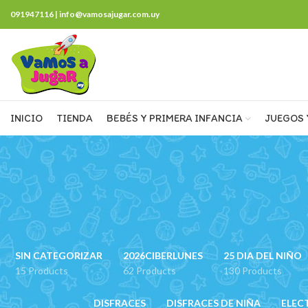
091947116 | info@vamosajugar.com.uy
INICIO
TIENDA
BEBÉS Y PRIMERA INFANCIA
JUEGOS 
SIN CATEGORIZAR
2026CIBERLUNES
25 DIA DEL NIÑO
15 Products
62 Products
130 Products
DISFRACES
DISFRACES DE NIÑA
ELEC