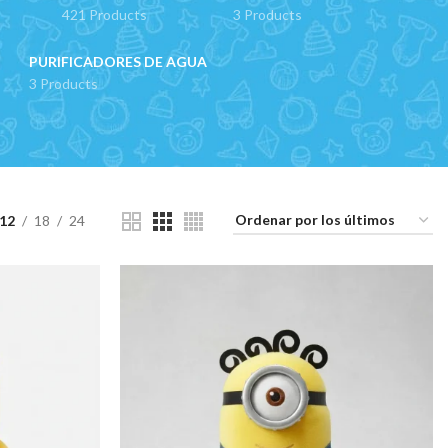
421 Products
3 Products
PURIFICADORES DE AGUA
3 Products
12
18
24