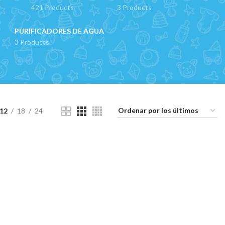
421 Products
3 Products
PURIFICADORES DE AGUA
3 Products
12
18
24