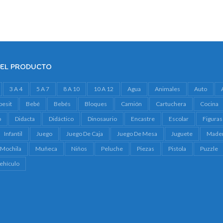
DEL PRODUCTO
3 A 4
5 A 7
8 A 10
10 A 12
Agua
Animales
Auto
besit
Bebé
Bebés
Bloques
Camión
Cartuchera
Cocina
o
Didacta
Didáctico
Dinosaurio
Encastre
Escolar
Figuras
Infantil
Juego
Juego De Caja
Juego De Mesa
Juguete
Made
Mochila
Muñeca
Niños
Peluche
Piezas
Pistola
Puzzle
ehículo