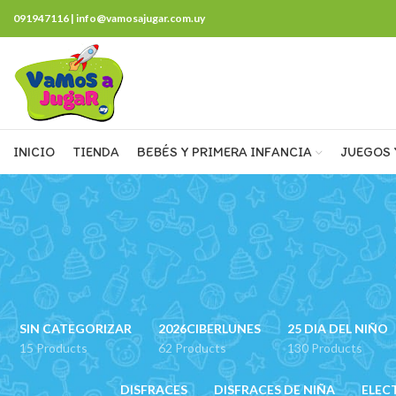
091947116 | info@vamosajugar.com.uy
INICIO
TIENDA
BEBÉS Y PRIMERA INFANCIA
JUEGOS 
SIN CATEGORIZAR
2026CIBERLUNES
25 DIA DEL NIÑO
15 Products
62 Products
130 Products
DISFRACES
DISFRACES DE NIÑA
ELEC