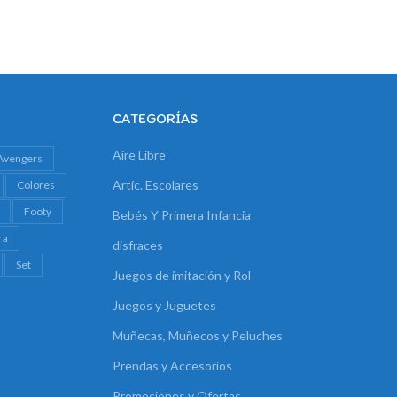
CATEGORÍAS
Aire Libre
Avengers
Artíc. Escolares
Colores
Footy
Bebés Y Primera Infancia
ra
disfraces
Set
Juegos de imitación y Rol
Juegos y Juguetes
Muñecas, Muñecos y Peluches
Prendas y Accesorios
Promociones y Ofertas