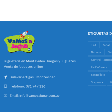
ETIQUETAS 
+13
0 A 2
Bateria
Be
Control Remot
Juguetería en Montevideo. Juegos y Juguetes.
Venta de juguetes online
Hot Wheels
Maquillaje
Bulevar Artigas - Montevideo
Sorpresa
V
Teléfono: 091 947 116
Email: info@vamosajugar.com.uy