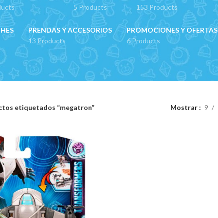
ducts
5 Products
153 Products
CHES
PRENDAS Y ACCESORIOS
PROMOCIONES Y OFERTAS
13 Products
6 Products
ctos etiquetados “megatron”
Mostrar
9