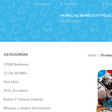
3 Products
3 Products
4 Pro
MUÑECAS, MUÑECOS Y PELU
220 Products
CATEGORÍAS
Inicio
Produ
2026Ciberlunes
25 Dia del Niño
Aire Libre
Artíc. Escolares
Bebés Y Primera Infancia
Bloques y Juegos de Encastre