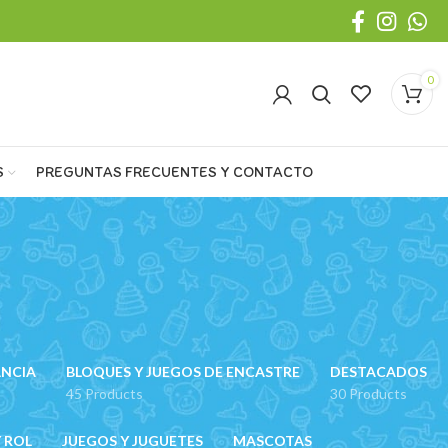
0
S
PREGUNTAS FRECUENTES Y CONTACTO
ANCIA
BLOQUES Y JUEGOS DE ENCASTRE
DESTACADOS
45 Products
30 Products
 ROL
JUEGOS Y JUGUETES
MASCOTAS