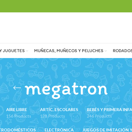
Y JUGUETES
MUÑECAS, MUÑECOS Y PELUCHES
RODADO
megatron
AIRE LIBRE
ARTÍC. ESCOLARES
BEBÉS Y PRIMERA INF
156 Products
128 Products
246 Products
TRODOMÉSTICOS
ELECTRÓNICA
JUEGOS DE IMITACIÓN Y