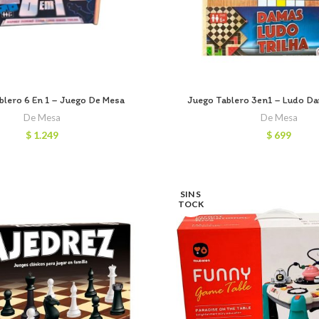
blero 6 En 1 – Juego De Mesa
Juego Tablero 3en1 – Ludo Da
De Mesa
De Mesa
$
1.249
$
699
SIN S
TOCK