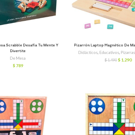
sa Scrabble Desafía Tu Mente Y
Pizarrón Laptop Magnético De Ma
Divertite
Didácticos
,
Educativos
,
Pizarras
De Mesa
El
El
$
1.290
$
1.490
precio
p
$
789
original
a
era:
e
$ 1.490.
$