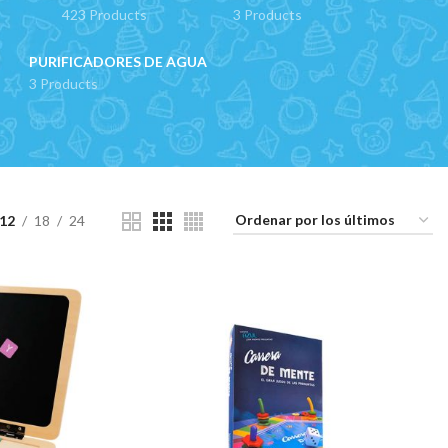
423 Products
3 Products
PURIFICADORES DE AGUA
3 Products
12
18
24