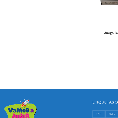
Juego D
ETIQUETAS 
+13
0 A 2