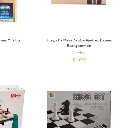
mas Y Trilha
Juego De Mesa 3en1 – Ajedrez Damas
Backgammon
De Mesa
$
1.059