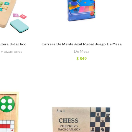
dera Didáctico
Carrera De Mente Azul Ruibal Juego De Mesa
 y pizarrones
De Mesa
$
849
recio
ctual
s:
 1.290.