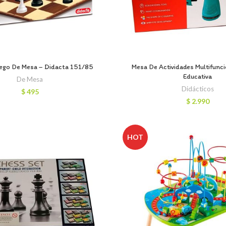
ego De Mesa – Didacta 151/85
Mesa De Actividades Multifunc
Educativa
De Mesa
Didácticos
$
495
$
2.990
HOT