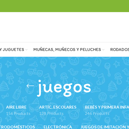
Y JUGUETES
MUÑECAS, MUÑECOS Y PELUCHES
RODADO
juegos
AIRE LIBRE
ARTÍC. ESCOLARES
BEBÉS Y PRIMERA INF
156 Products
128 Products
246 Products
TRODOMÉSTICOS
ELECTRÓNICA
JUEGOS DE IMITACIÓN Y