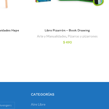
ividades Hape
Libro Pizarrón – Book Drawing
Arte y Manualidades
,
Pizarras y pizarrones
$
490
CATEGORÍAS
Aire Libre
Avengers