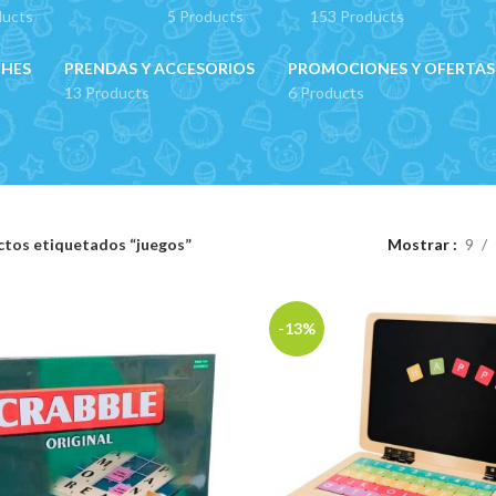
ducts
5 Products
153 Products
CHES
PRENDAS Y ACCESORIOS
PROMOCIONES Y OFERTAS
13 Products
6 Products
tos etiquetados “juegos”
Mostrar
9
-13%