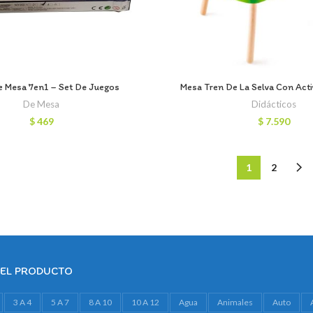
e Mesa 7en1 – Set De Juegos
Mesa Tren De La Selva Con Act
De Mesa
Didácticos
$
469
$
7.590
1
2
DEL PRODUCTO
3 A 4
5 A 7
8 A 10
10 A 12
Agua
Animales
Auto