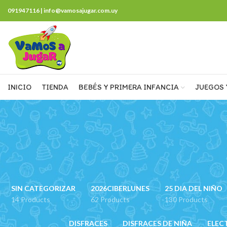
091947116 | info@vamosajugar.com.uy
INICIO
TIENDA
BEBÉS Y PRIMERA INFANCIA
JUEGOS 
SIN CATEGORIZAR
2026CIBERLUNES
25 DIA DEL NIÑO
14 Products
62 Products
130 Products
DISFRACES
DISFRACES DE NIÑA
ELEC