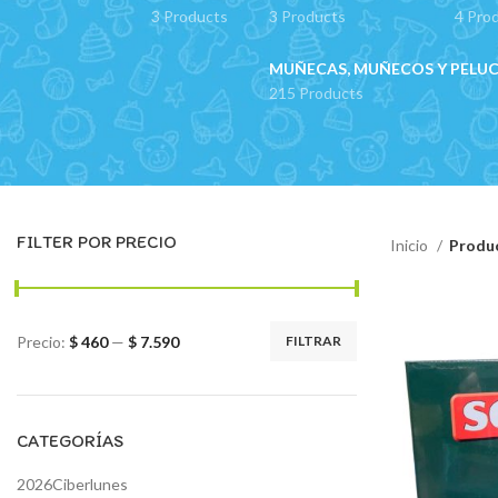
3 Products
3 Products
4 Pro
MUÑECAS, MUÑECOS Y PELU
215 Products
FILTER POR PRECIO
Inicio
Produc
Precio:
$ 460
—
$ 7.590
FILTRAR
Precio
Precio
mínimo
máximo
CATEGORÍAS
2026Ciberlunes