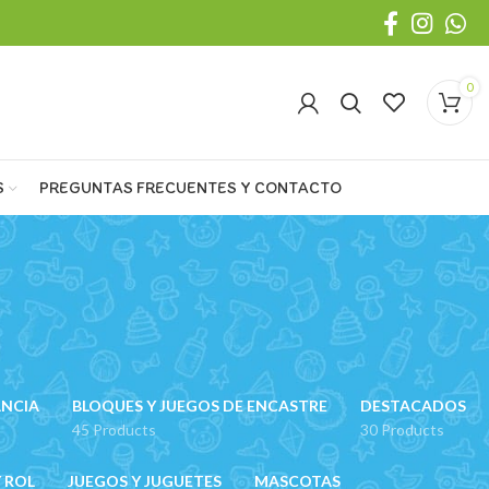
0
S
PREGUNTAS FRECUENTES Y CONTACTO
ANCIA
BLOQUES Y JUEGOS DE ENCASTRE
DESTACADOS
45 Products
30 Products
 ROL
JUEGOS Y JUGUETES
MASCOTAS