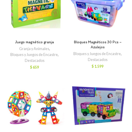
Juego magnético granja
Bloques Magnéticos 30 Pcs –
Azulejos
Granja y Animales
,
Bloques y Juegos de Encastre
,
Bloques y Juegos de Encastre
,
Destacados
Destacados
$
1.599
$
659