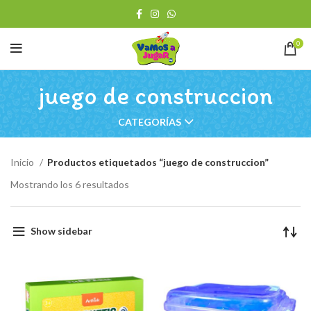
0
juego de construccion
CATEGORÍAS
Inicio
Productos etiquetados “juego de construccion”
Ordenado
Mostrando los 6 resultados
por
los
últimos
Show sidebar