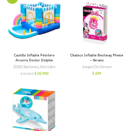
$ 30.200.
$ 27.900.
Castillo Inflable Pelotero
Chaleco Inflable Bestway Minnie
Arcoiris Doctor Dolphin
– Verano
2026Ciberlunes
,
Aire Libre
Juegos De Verano
El
El
$
20.900
$
699
$
21.805
precio
precio
original
actual
era:
es:
$ 21.805.
$ 20.900.