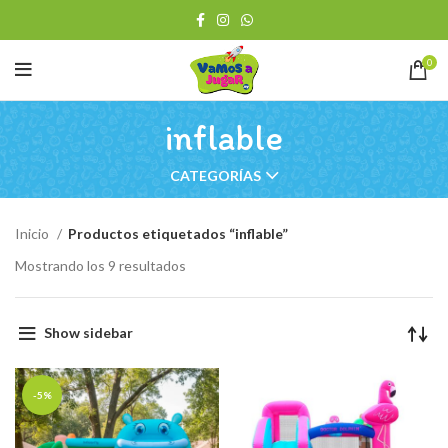
0
inflable
CATEGORÍAS
Inicio
Productos etiquetados “inflable”
Ordenado
Mostrando los 9 resultados
por
los
últimos
Show sidebar
-5%