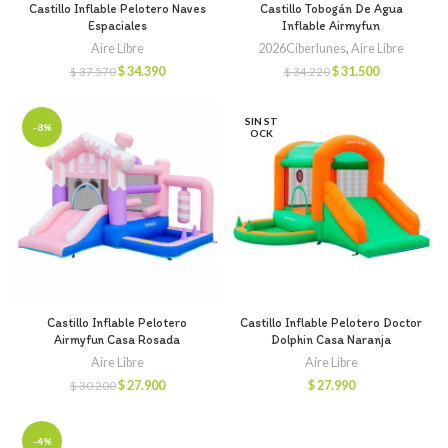
Castillo Inflable Pelotero Naves
Castillo Tobogán De Agua
Espaciales
Inflable Airmyfun
Aire Libre
2026Ciberlunes
,
Aire Libre
El
El
El
El
$
34.390
$
31.500
$
37.570
$
34.220
precio
precio
precio
precio
original
actual
original
actual
era:
es:
era:
es:
SIN ST
-8%
$ 37.570.
$ 34.390.
OCK
$ 34.220.
$ 31.500.
Castillo Inflable Pelotero
Castillo Inflable Pelotero Doctor
Airmyfun Casa Rosada
Dolphin Casa Naranja
Aire Libre
Aire Libre
El
El
$
27.900
$
27.990
$
30.200
precio
precio
original
actual
era:
es:
-4%