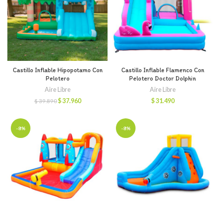
Castillo Inflable Hipopotamo Con
Castillo Inflable Flamenco Con
Pelotero
Pelotero Doctor Dolphin
Aire Libre
Aire Libre
El
El
$
37.960
$
31.490
$
39.890
precio
precio
original
actual
era:
es:
-8%
-8%
$ 39.890.
$ 37.960.