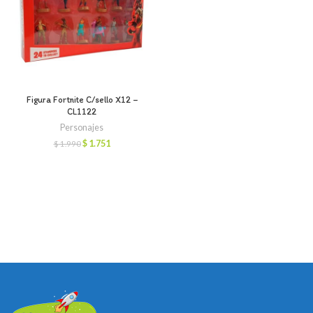
Figura Fortnite C/sello X12 –
CL1122
Personajes
El
El
$
1.751
$
1.990
precio
precio
original
actual
era:
es:
$ 1.990.
$ 1.751.