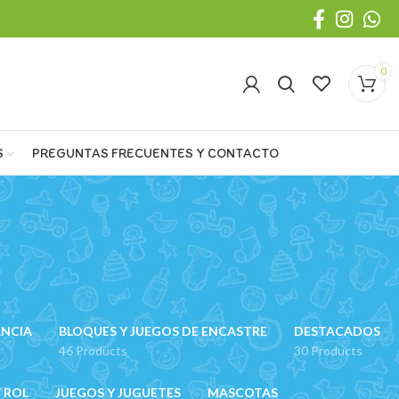
0
S
PREGUNTAS FRECUENTES Y CONTACTO
ANCIA
BLOQUES Y JUEGOS DE ENCASTRE
DESTACADOS
46 Products
30 Products
 ROL
JUEGOS Y JUGUETES
MASCOTAS