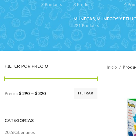
3 Products
3 Products
4 Pro
MUÑECAS, MUÑECOS Y PELU
221 Products
FILTER POR PRECIO
Inicio
Produc
Precio:
$ 290
—
$ 320
FILTRAR
Precio
Precio
mínimo
máximo
CATEGORÍAS
2026Ciberlunes