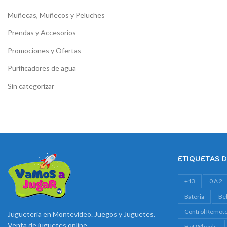
Muñecas, Muñecos y Peluches
Prendas y Accesorios
Promociones y Ofertas
Purificadores de agua
Sin categorizar
ETIQUETAS 
+13
0 A 2
Bateria
Be
Control Remot
Juguetería en Montevideo. Juegos y Juguetes.
Venta de juguetes online
Hot Wheels