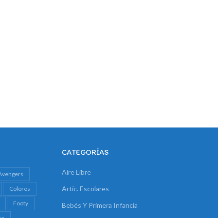
CATEGORÍAS
Aire Libre
Avengers
Artíc. Escolares
Colores
Footy
Bebés Y Primera Infancia
ra