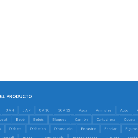
DEL PRODUCTO
3 A 4
5 A 7
8 A 10
10 A 12
Agua
Animales
Auto
besit
Bebé
Bebés
Bloques
Camión
Cartuchera
Cocina
o
Didacta
Didáctico
Dinosaurio
Encastre
Escolar
Figuras
Infantil
Juego
Juego De Caja
Juego De Mesa
Juguete
Made