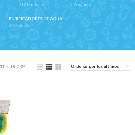
419 Products
3 Products
PURIFICADORES DE AGUA
3 Products
12
18
24