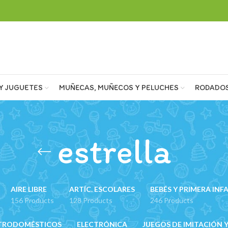
Y JUGUETES
MUÑECAS, MUÑECOS Y PELUCHES
RODADO
estrella
AIRE LIBRE
ARTÍC. ESCOLARES
BEBÉS Y PRIMERA INF
156 Products
128 Products
246 Products
TRODOMÉSTICOS
ELECTRÓNICA
JUEGOS DE IMITACIÓN Y