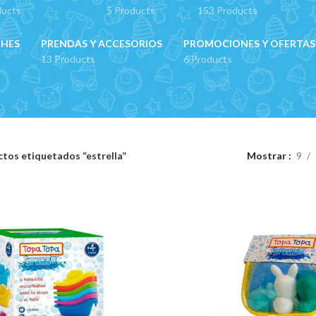
ducts
5 Products
153 Products
CHES
PRENDAS Y ACCESORIOS
PROMOCIONES Y OFERTAS
13 Products
6 Products
tos etiquetados “estrella”
Mostrar
9