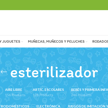
Y JUGUETES
MUÑECAS, MUÑECOS Y PELUCHES
RODADO
esterilizador
AIRE LIBRE
ARTÍC. ESCOLARES
BEBÉS Y PRIMERA INF
156 Products
128 Products
246 Products
TRODOMÉSTICOS
ELECTRÓNICA
JUEGOS DE IMITACIÓN Y