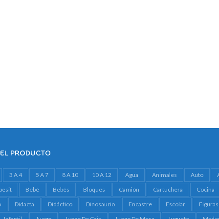
DEL PRODUCTO
3 A 4
5 A 7
8 A 10
10 A 12
Agua
Animales
Auto
besit
Bebé
Bebés
Bloques
Camión
Cartuchera
Cocina
o
Didacta
Didáctico
Dinosaurio
Encastre
Escolar
Figuras
Infantil
Juego
Juego De Caja
Juego De Mesa
Juguete
Made