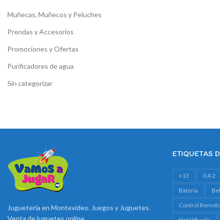
Muñecas, Muñecos y Peluches
Prendas y Accesorios
Promociones y Ofertas
Purificadores de agua
Sin categorizar
ETIQUETAS 
+13
0 A 2
Bateria
Be
Control Remot
Juguetería en Montevideo. Juegos y Juguetes.
Venta de juguetes online
Hot Wheels