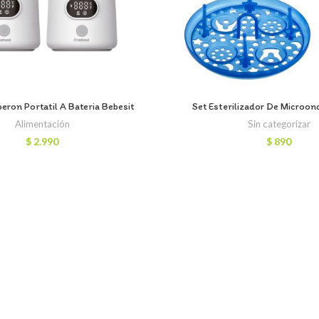
beron Portatil A Bateria Bebesit
Set Esterilizador De Microon
Alimentación
Sin categorizar
$
2.990
$
890