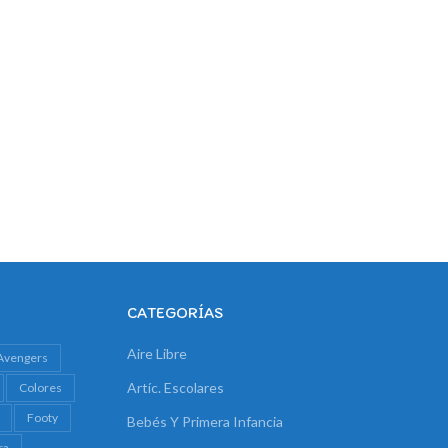
CATEGORÍAS
Aire Libre
Avengers
Artíc. Escolares
Colores
Footy
Bebés Y Primera Infancia
ra