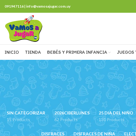
091947116 | info@vamosajugar.com.uy
INICIO
TIENDA
BEBÉS Y PRIMERA INFANCIA
JUEGOS 
SIN CATEGORIZAR
2026CIBERLUNES
25 DIA DEL NIÑO
15 Products
62 Products
130 Products
DISFRACES
DISFRACES DE NIÑA
ELEC