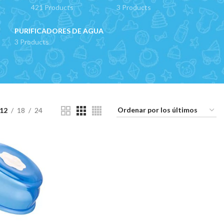
421 Products
3 Products
PURIFICADORES DE AGUA
3 Products
12
18
24