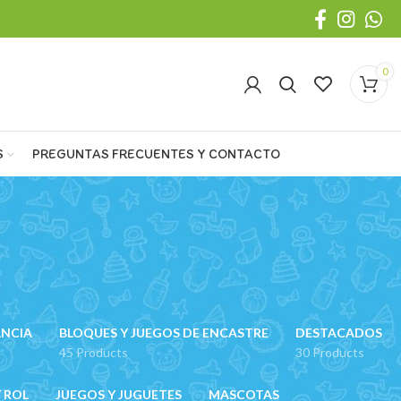
0
S
PREGUNTAS FRECUENTES Y CONTACTO
ANCIA
BLOQUES Y JUEGOS DE ENCASTRE
DESTACADOS
45 Products
30 Products
 ROL
JUEGOS Y JUGUETES
MASCOTAS