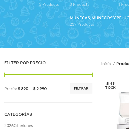
3 Products
3 Products
4 Pro
MUÑECAS, MUÑECOS Y PELU
219 Products
FILTER POR PRECIO
Inicio
Produc
SIN S
TOCK
Precio:
$ 890
—
$ 2.990
FILTRAR
Precio
Precio
mínimo
máximo
CATEGORÍAS
2026Ciberlunes