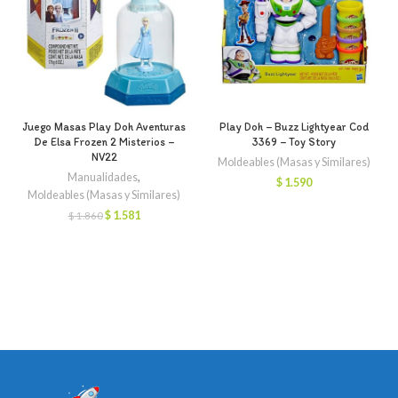
Juego Masas Play Doh Aventuras
Play Doh – Buzz Lightyear Cod
De Elsa Frozen 2 Misterios –
3369 – Toy Story
NV22
Moldeables (Masas y Similares)
Manualidades
,
$
1.590
Moldeables (Masas y Similares)
El
El
$
1.581
$
1.860
precio
precio
original
actual
era:
es:
$ 1.860.
$ 1.581.