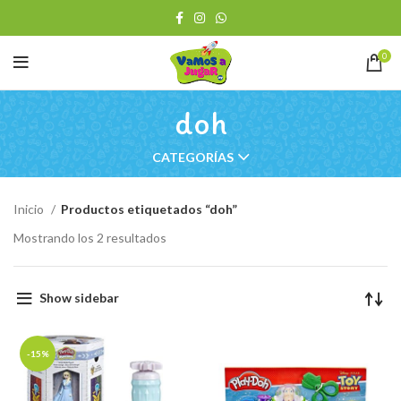
0
doh
CATEGORÍAS
Inicio
Productos etiquetados “doh”
Ordenado
Mostrando los 2 resultados
por
los
últimos
Show sidebar
-15%