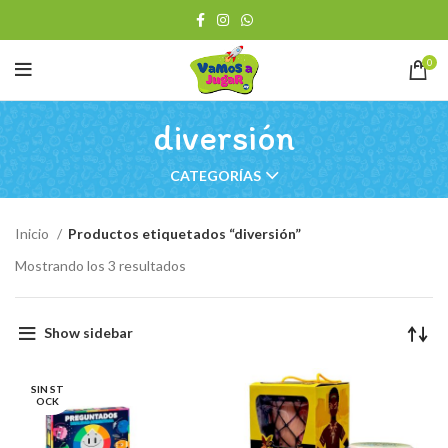
0
diversión
CATEGORÍAS
Inicio
Productos etiquetados “diversión”
Ordenado
Mostrando los 3 resultados
por
los
últimos
Show sidebar
SIN ST
OCK