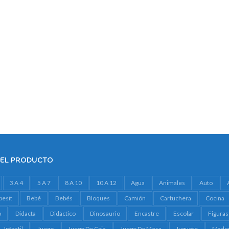
DEL PRODUCTO
3 A 4
5 A 7
8 A 10
10 A 12
Agua
Animales
Auto
besit
Bebé
Bebés
Bloques
Camión
Cartuchera
Cocina
o
Didacta
Didáctico
Dinosaurio
Encastre
Escolar
Figuras
Infantil
Juego
Juego De Caja
Juego De Mesa
Juguete
Made