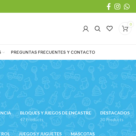
0
S
PREGUNTAS FRECUENTES Y CONTACTO
ANCIA
BLOQUES Y JUEGOS DE ENCASTRE
DESTACADOS
47 Products
30 Products
 ROL
JUEGOS Y JUGUETES
MASCOTAS