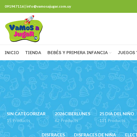
091947116 | info@vamosajugar.com.uy
INICIO
TIENDA
BEBÉS Y PRIMERA INFANCIA
JUEGOS 
SIN CATEGORIZAR
2026CIBERLUNES
25 DIA DEL NIÑO
15 Products
62 Products
131 Products
DISFRACES
DISFRACES DE NIÑA
ELEC