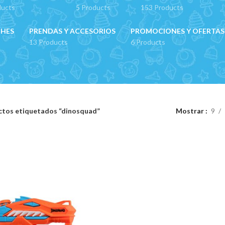
ducts
5 Products
153 Products
CHES
PRENDAS Y ACCESORIOS
PROMOCIONES Y OFERTAS
13 Products
6 Products
ctos etiquetados “dinosquad”
Mostrar
9