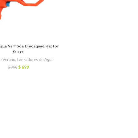
Agua Nerf Soa Dinosquad Raptor
Surge
e Verano
,
Lanzadores de Agua
El
El
$
699
$
790
precio
precio
original
actual
era:
es:
$ 790.
$ 699.