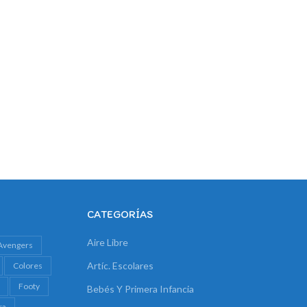
CATEGORÍAS
Aire Libre
Avengers
Artíc. Escolares
Colores
Footy
Bebés Y Primera Infancia
ra