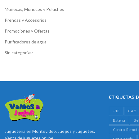
Muñecas, Muñecos y Peluches
Prendas y Accesorios
Promociones y Ofertas
Purificadores de agua
Sin categorizar
ETIQUETAS 
+13
0 A 2
Bateria
Be
Control Remot
Juguetería en Montevideo. Juegos y Juguetes.
Venta de juguetes online
Hot Wheels