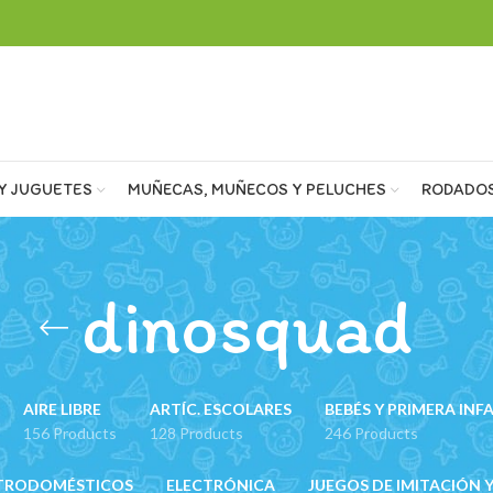
Y JUGUETES
MUÑECAS, MUÑECOS Y PELUCHES
RODADO
dinosquad
AIRE LIBRE
ARTÍC. ESCOLARES
BEBÉS Y PRIMERA INF
156 Products
128 Products
246 Products
TRODOMÉSTICOS
ELECTRÓNICA
JUEGOS DE IMITACIÓN Y