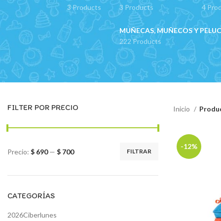
3 Products
3 Products
4 Pro
MUÑECAS, MUÑECOS Y PELU
222 Products
FILTER POR PRECIO
Inicio
Produ
-12%
Precio:
$ 690
—
$ 700
FILTRAR
Precio
Precio
mínimo
máximo
CATEGORÍAS
2026Ciberlunes