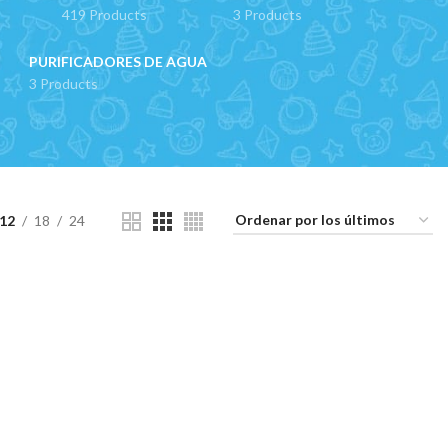
419 Products
3 Products
PURIFICADORES DE AGUA
3 Products
12
18
24