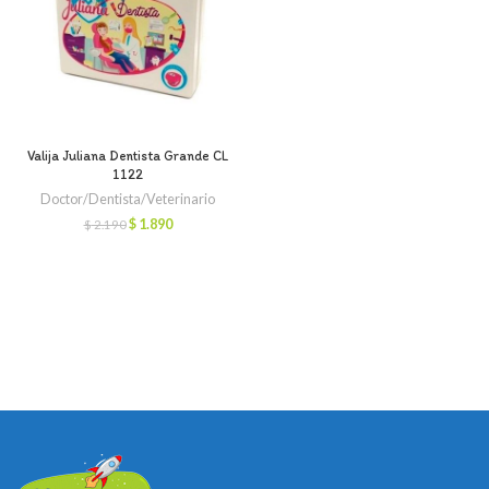
Valija Juliana Dentista Grande CL
1122
Doctor/Dentista/Veterinario
El
El
$
1.890
$
2.190
precio
precio
original
actual
era:
es:
$ 2.190.
$ 1.890.