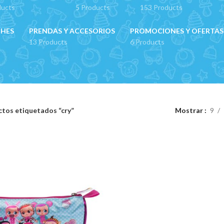
ducts
5 Products
153 Products
CHES
PRENDAS Y ACCESORIOS
PROMOCIONES Y OFERTAS
13 Products
6 Products
tos etiquetados “cry”
Mostrar
9