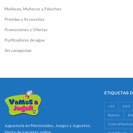
Muñecas, Muñecos y Peluches
Prendas y Accesorios
Promociones y Ofertas
Purificadores de agua
Sin categorizar
ETIQUETAS 
+13
0 A 2
Bateria
Be
Control Remot
Juguetería en Montevideo. Juegos y Juguetes.
Venta de juguetes online
Hot Wheels