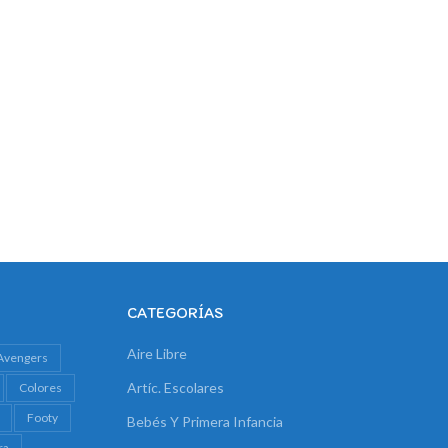
CATEGORÍAS
Aire Libre
Avengers
Artíc. Escolares
Colores
Footy
Bebés Y Primera Infancia
ra