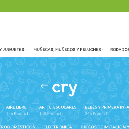
Y JUGUETES
MUÑECAS, MUÑECOS Y PELUCHES
RODADO
cry
AIRE LIBRE
ARTÍC. ESCOLARES
BEBÉS Y PRIMERA INF
156 Products
128 Products
246 Products
TRODOMÉSTICOS
ELECTRÓNICA
JUEGOS DE IMITACIÓN Y