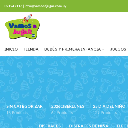
091947116 | info@vamosajugar.com.uy
INICIO
TIENDA
BEBÉS Y PRIMERA INFANCIA
JUEGOS 
SIN CATEGORIZAR
2026CIBERLUNES
25 DIA DEL NIÑO
15 Products
62 Products
129 Products
DISFRACES
DISFRACES DE NIÑA
ELEC