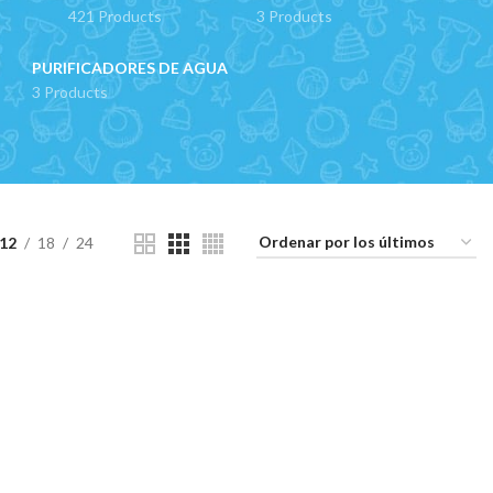
421 Products
3 Products
PURIFICADORES DE AGUA
3 Products
12
18
24