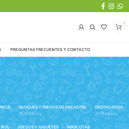
0
S
PREGUNTAS FRECUENTES Y CONTACTO
ANCIA
BLOQUES Y JUEGOS DE ENCASTRE
DESTACADOS
45 Products
30 Products
 ROL
JUEGOS Y JUGUETES
MASCOTAS