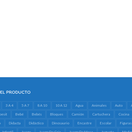
DEL PRODUCTO
3 A 4
5 A 7
8 A 10
10 A 12
Agua
Animales
Auto
besit
Bebé
Bebés
Bloques
Camión
Cartuchera
Cocina
o
Didacta
Didáctico
Dinosaurio
Encastre
Escolar
Figuras
Infantil
Juego
Juego De Caja
Juego De Mesa
Juguete
Made