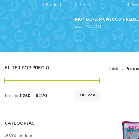
3 Products
3 Products
4 Pro
MUÑECAS, MUÑECOS Y PELU
213 Products
FILTER POR PRECIO
Inicio
Produc
Precio:
$ 260
—
$ 270
FILTRAR
Precio
Precio
mínimo
máximo
CATEGORÍAS
2026Ciberlunes