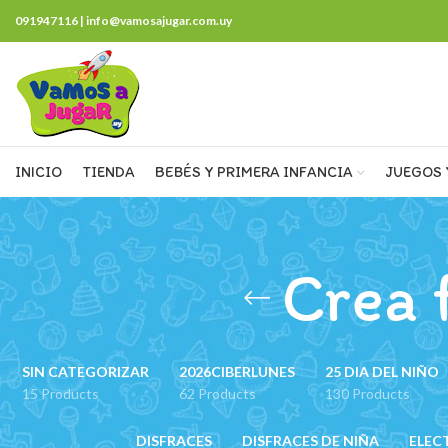
091947116 | info@vamosajugar.com.uy
INICIO
TIENDA
BEBÉS Y PRIMERA INFANCIA
JUEGOS 
Crea 
SIN CATEGORIZAR
2026CIBERLUNES
25 DIA DEL NIÑO
15 Products
62 Products
130 Products
DISFRACES
DISFRACES DE NIÑA
ELEC