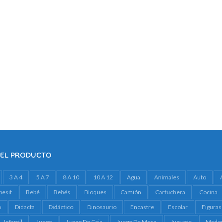
DEL PRODUCTO
3 A 4
5 A 7
8 A 10
10 A 12
Agua
Animales
Auto
besit
Bebé
Bebés
Bloques
Camión
Cartuchera
Cocina
o
Didacta
Didáctico
Dinosaurio
Encastre
Escolar
Figuras
Infantil
Juego
Juego De Caja
Juego De Mesa
Juguete
Made