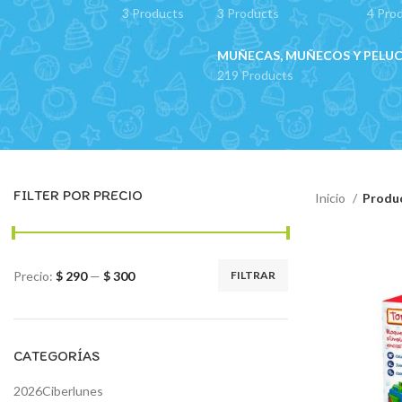
3 Products
3 Products
4 Pro
MUÑECAS, MUÑECOS Y PELU
219 Products
FILTER POR PRECIO
Inicio
Produc
Precio:
$ 290
—
$ 300
FILTRAR
Precio
Precio
mínimo
máximo
CATEGORÍAS
2026Ciberlunes