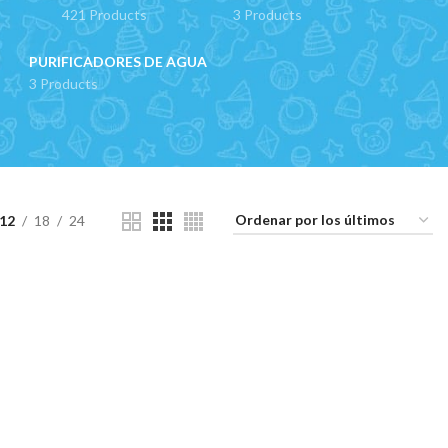
421 Products
3 Products
PURIFICADORES DE AGUA
3 Products
12
18
24