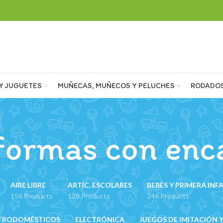
Y JUGUETES
MUÑECAS, MUÑECOS Y PELUCHES
RODADO
formas con enc
AIRE LIBRE
ARTÍC. ESCOLARES
BEBÉS Y PRIMERA INF
156 Products
128 Products
246 Products
TRODOMÉSTICOS
ELECTRÓNICA
JUEGOS DE IMITACIÓN Y