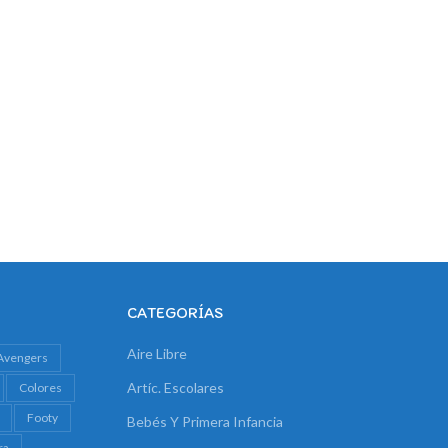
CATEGORÍAS
Aire Libre
Avengers
Artíc. Escolares
Colores
Footy
Bebés Y Primera Infancia
ra