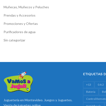
Muñecas, Muñecos y Peluches
Prendas y Accesorios
Promociones y Ofertas
Purificadores de agua
Sin categorizar
ETIQUETAS 
+13
0 A 2
Bateria
Be
Control Remot
Juguetería en Montevideo. Juegos y Juguetes.
Venta de juguetes online
Hot Wheels