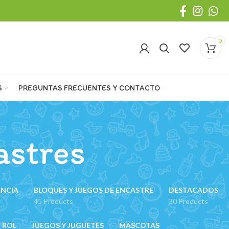
0
S
PREGUNTAS FRECUENTES Y CONTACTO
astres
ANCIA
BLOQUES Y JUEGOS DE ENCASTRE
DESTACADOS
45 Products
30 Products
 ROL
JUEGOS Y JUGUETES
MASCOTAS