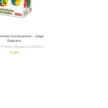
Formas Con Encastres – Juego
Didáctico
 y Primeros Bloques
,
Didácticos
$
299