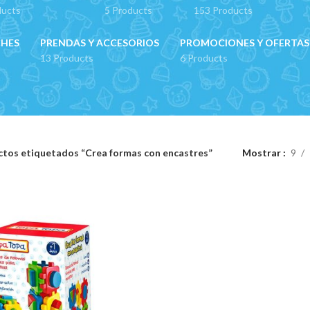
ducts
5 Products
153 Products
CHES
PRENDAS Y ACCESORIOS
PROMOCIONES Y OFERTAS
13 Products
6 Products
tos etiquetados “Crea formas con encastres”
Mostrar
9